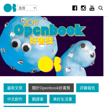
Skip to navigation
移至主內容
Facebook
Instagram
Youtube
最新文章
關於Openbook好書獎
評審報告
中文創作
翻譯書
美好生活書