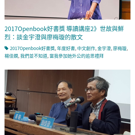
2017Openbook好書獎 導讀講座2》世故與鮮
烈：談金宇澄與廖梅璇的散文
2017Openbook好書獎
,
年度好書
,
中文創作
,
金宇澄
,
廖梅璇
,
楊佳嫻
,
我們並不知道
,
當我參加她外公的追思禮拜