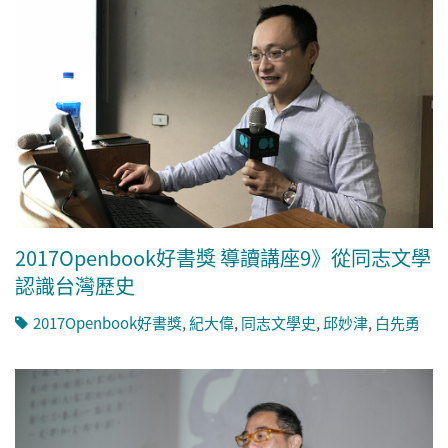
2017Openbook好書獎 導讀講座9》從同志文學
認識台灣歷史
2017Openbook好書獎
,
紀大偉
,
同志文學史
,
邱妙津
,
白先勇