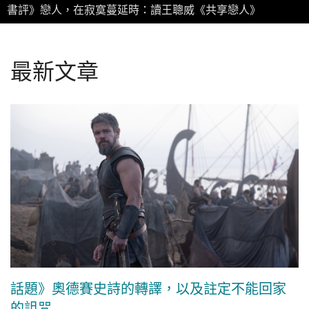
書評》戀人，在寂寞蔓延時：讀王聰威《共享戀人》
最新文章
話題》奧德賽史詩的轉譯，以及註定不能回家
的詛咒