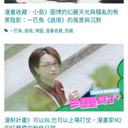
漫畫收藏．小島》圖博的幻麗天光與騷亂的焦
黑陰影：一匹魚《過境》的風景與沉默
一匹魚
,
過境
,
博圖
,
漫畫收藏
,
西藏
漫射計畫》可以BL也可以上場打仗，漫畫家M2
的任務導向創作日常