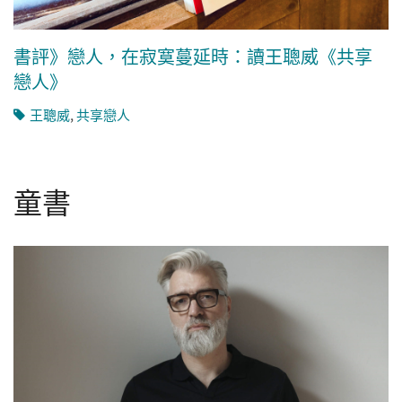
書評》戀人，在寂寞蔓延時：讀王聰威《共享
戀人》
王聰威
,
共享戀人
童書