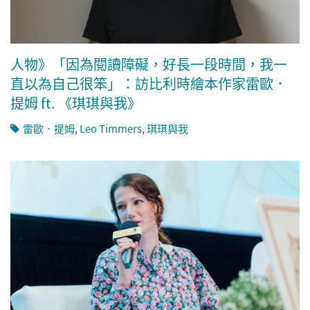
人物》「因為閱讀障礙，好長一段時間，我一
直以為自己很笨」：訪比利時繪本作家雷歐．
提姆 ft. 《琪琪與我》
雷歐．提姆
,
Leo Timmers
,
琪琪與我