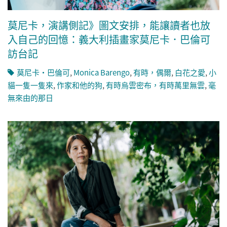
莫尼卡，演講側記》圖文安排，能讓讀者也放
入自己的回憶：義大利插畫家莫尼卡．巴倫可
訪台記
莫尼卡・巴倫可
,
Monica Barengo
,
有時，偶爾
,
白花之愛
,
小
貓一隻一隻來
,
作家和他的狗
,
有時烏雲密布，有時萬里無雲
,
毫
無來由的那日