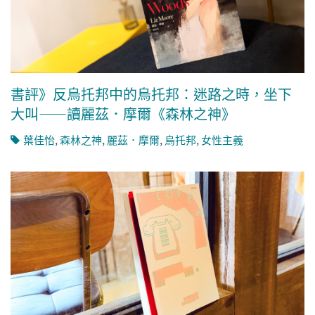
書評》反烏托邦中的烏托邦：迷路之時，坐下
大叫——讀麗茲．摩爾《森林之神》
葉佳怡
,
森林之神
,
麗茲．摩爾
,
烏托邦
,
女性主義