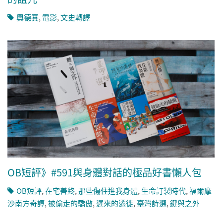
奧德賽
,
電影
,
文史轉譯
OB短評》#591與身體對話的極品好書懶人包
OB短評
,
在宅善終
,
那些傷住進我身體
,
生命訂製時代
,
福爾摩
沙南方奇譚
,
被偷走的驕傲
,
遲來的遷徙
,
臺灣詩選
,
鍵與之外