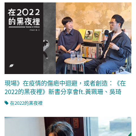
現場》在疫情的傷疤中迴避，或者創造：《在
2022的黑夜裡》新書分享會ft.黃珮珊、吳琦
在2022的黑夜裡