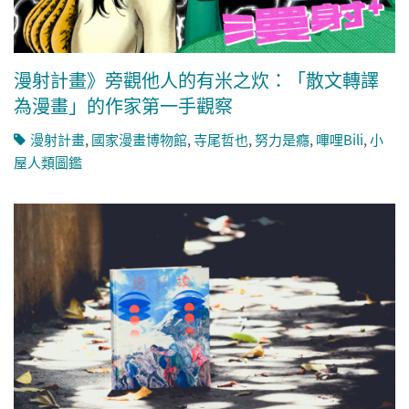
漫射計畫》旁觀他人的有米之炊：「散文轉譯
為漫畫」的作家第一手觀察
漫射計畫
,
國家漫畫博物館
,
寺尾哲也
,
努力是癮
,
嗶哩Bili
,
小
屋人類圖鑑