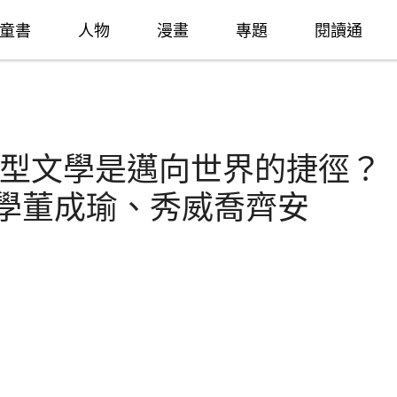
童書
人物
漫畫
專題
閱讀通
型文學是邁向世界的捷徑？
文學董成瑜、秀威喬齊安