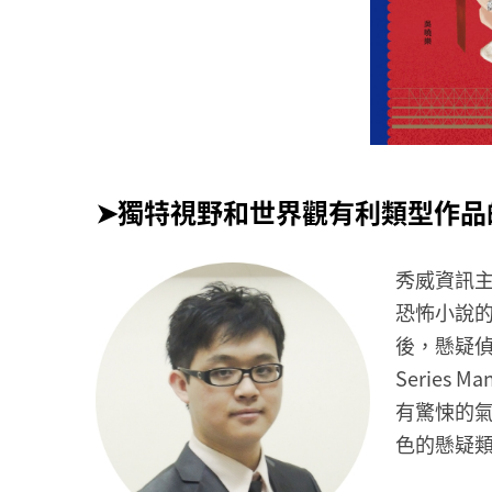
➤獨特視野和世界觀有利類型作品
秀威資訊
恐怖小說
後，懸疑
Series 
有驚悚的
色的懸疑