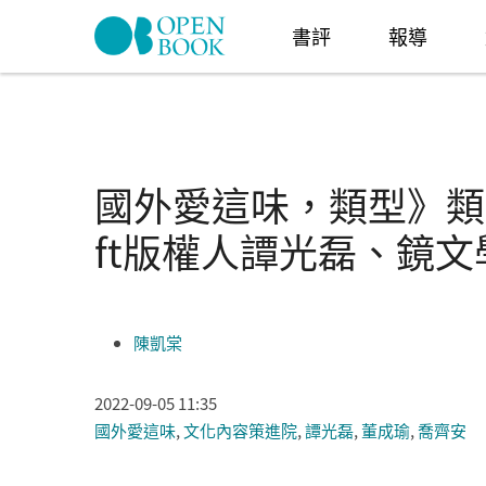
Skip to navigation
移至主內容
書評
報導
國外愛這味，類型》類
ft版權人譚光磊、鏡
陳凱棠
2022-09-05 11:35
國外愛這味
,
文化內容策進院
,
譚光磊
,
董成瑜
,
喬齊安