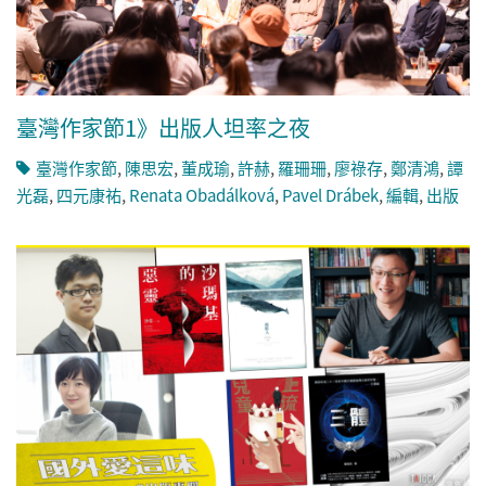
臺灣作家節1》出版人坦率之夜
臺灣作家節
,
陳思宏
,
董成瑜
,
許赫
,
羅珊珊
,
廖祿存
,
鄭清鴻
,
譚
光磊
,
四元康祐
,
Renata Obadálková
,
Pavel Drábek
,
編輯
,
出版