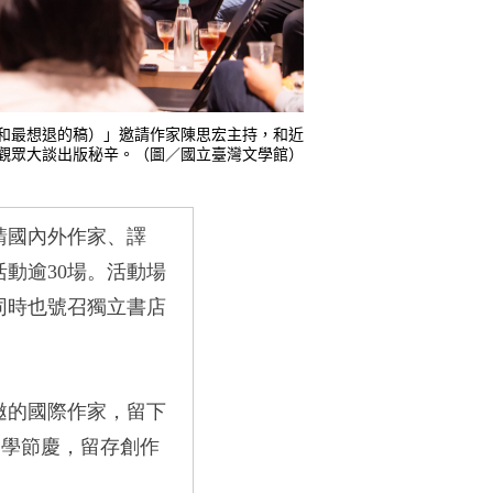
（和最想退的稿）」邀請作家陳思宏主持，和近
觀眾大談出版秘辛。（圖／國立臺灣文學館）
請國內外作家、譯
活動逾
30
場。活動場
同時也號召獨立書店
邀的國際作家，留下
文學節慶，留存創作