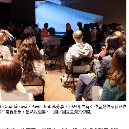
ata Obadálková、Pavel Drábek分享，2024年共有31位臺灣作家參與作
公共電視播出，獲熱烈迴響。（圖／國立臺灣文學館）