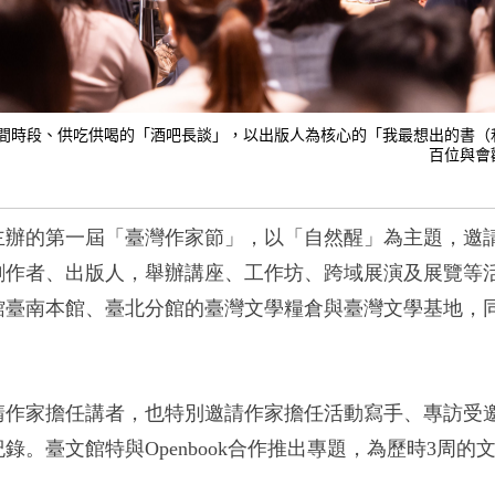
夜間時段、供吃供喝的「酒吧長談」，以出版人為核心的「我最想出的書
百位與會
主辦的第一屆「臺灣作家節」，以「自然醒」為主題，邀
創作者、出版人，舉辦講座、工作坊、跨域展演及展覽等
館臺南本館、臺北分館的臺灣文學糧倉與臺灣文學基地，
請作家擔任講者，也特別邀請作家擔任活動寫手、專訪受
紀錄。
臺文館特與
Openbook
合作推出專題，為
歷時
3
周的