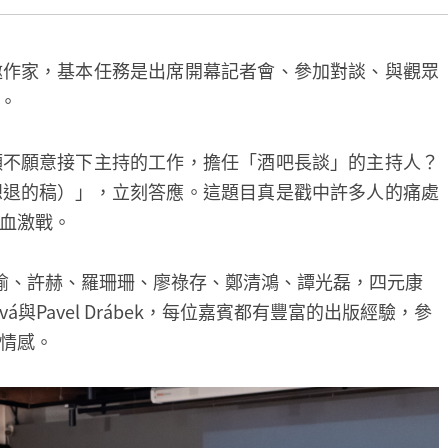
邀作家，基本任務是出席開幕記者會、參加對談、與觀眾
。
願不願意接下主持的工作，擔任「酒吧長談」的主持人？
想退的稿）」，立刻答應。這題目真是戳中許多人的痛處
血激戰。
瑜、許赫、羅珊珊、廖祿存、鄭清鴻、譚光磊，四元康
ová與Pavel Drábek，每位嘉賓都有豐富的出版經驗，參
情感。