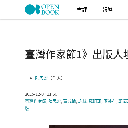
Skip to navigation
移至主內容
書評
報導
臺灣作家節1》出版人
陳思宏
（作家）
2025-12-07 11:50
臺灣作家節
,
陳思宏
,
董成瑜
,
許赫
,
羅珊珊
,
廖祿存
,
鄭清
版