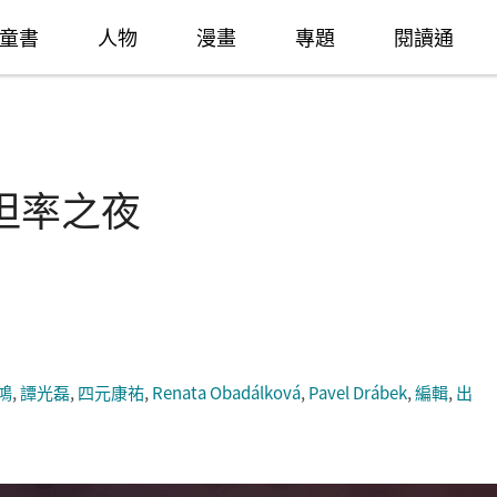
童書
人物
漫畫
專題
閱讀通
坦率之夜
鴻
,
譚光磊
,
四元康祐
,
Renata Obadálková
,
Pavel Drábek
,
編輯
,
出