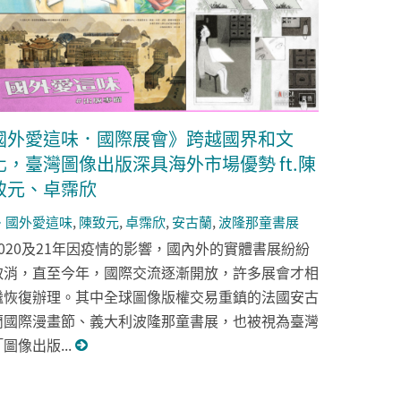
國外愛這味．國際展會》跨越國界和文
化，臺灣圖像出版深具海外市場優勢 ft.陳
致元、卓霈欣
國外愛這味
,
陳致元
,
卓霈欣
,
安古蘭
,
波隆那童書展
2020及21年因疫情的影響，國內外的實體書展紛紛
取消，直至今年，國際交流逐漸開放，許多展會才相
繼恢復辦理。其中全球圖像版權交易重鎮的法國安古
蘭國際漫畫節、義大利波隆那童書展，也被視為臺灣
圖像出版...