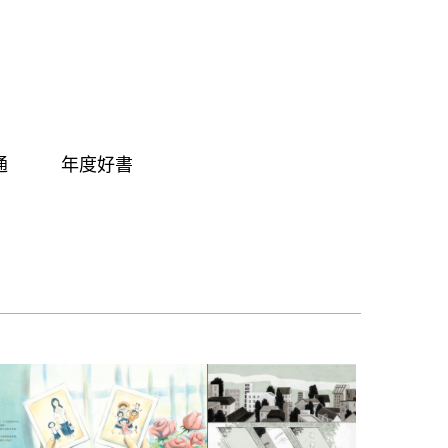
通
年度好書