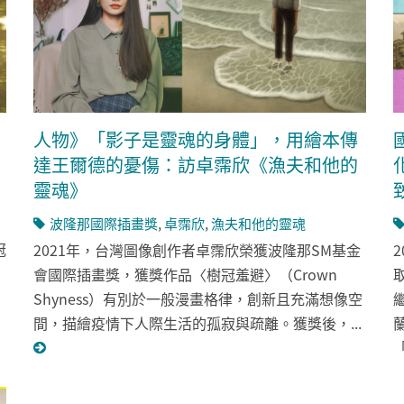
人物》「影子是靈魂的身體」，用繪本傳
達王爾德的憂傷：訪卓霈欣《漁夫和他的
靈魂》
波隆那國際插畫獎
,
卓霈欣
,
漁夫和他的靈魂
冠
2021年，台灣圖像創作者卓霈欣榮獲波隆那SM基金
會國際插畫獎，獲獎作品〈樹冠羞避〉（Crown
Shyness）有別於一般漫畫格律，創新且充滿想像空
間，描繪疫情下人際生活的孤寂與疏離。獲獎後，...
「