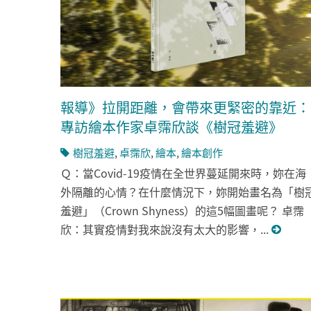
報導》拉開距離，會帶來更緊密的靠近：
專訪繪本作家卓霈欣談《樹冠羞避》
樹冠羞避
,
卓霈欣
,
繪本
,
繪本創作
Ｑ：當Covid-19疫情在全世界蔓延開來時，妳在海
外隔離的心情？在什麼情況下，妳開始畫名為「樹
羞避」（Crown Shyness）的這5幅圖畫呢？ 卓霈
欣：其實疫情對我來說沒有太大的影響，...