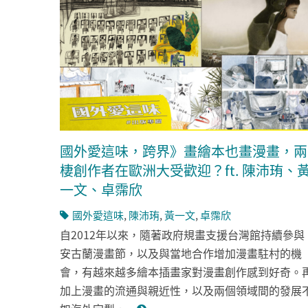
國外愛這味，跨界》畫繪本也畫漫畫，兩
棲創作者在歐洲大受歡迎？ft. 陳沛珛、
一文、卓霈欣
國外愛這味
,
陳沛珛
,
黃一文
,
卓霈欣
自2012年以來，隨著政府規畫支援台灣館持續參與
安古蘭漫畫節，以及與當地合作增加漫畫駐村的機
會，有越來越多繪本插畫家對漫畫創作感到好奇。
加上漫畫的流通與親近性，以及兩個領域間的發展