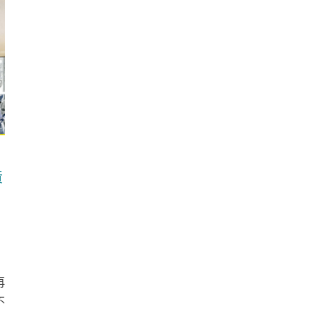
黃
再
不