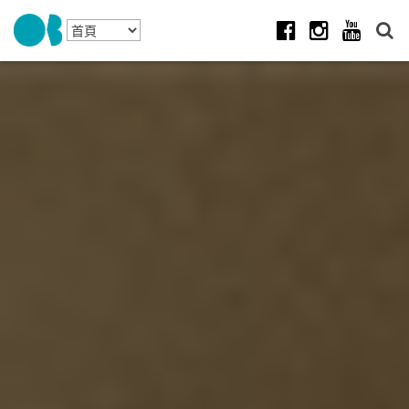
Skip to navigation
移至主內容
Facebook
Instagram
Youtube