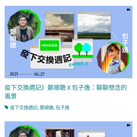
疫下交換週記》鄭順聰Ｘ包子逸：聊聊想念的
風景
疫下交換週記
,
鄭順聰
,
包子逸