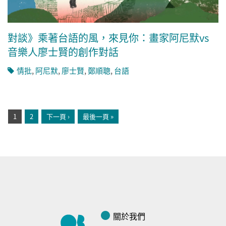
對談》乘著台語的風，來見你：畫家阿尼默vs
音樂人廖士賢的創作對話
情批
,
阿尼默
,
廖士賢
,
鄭順聰
,
台語
頁面
1
2
下一頁 ›
最後一頁 »
關於我們