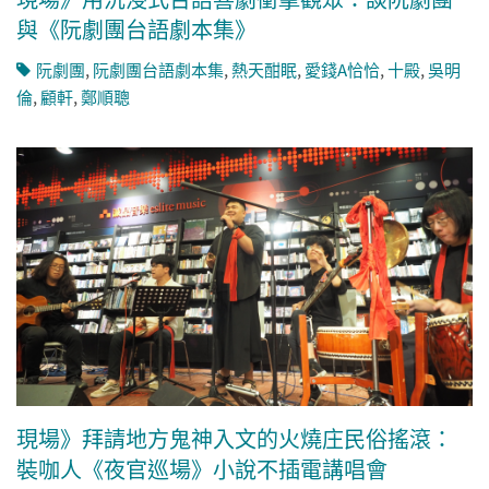
與《阮劇團台語劇本集》
阮劇團
,
阮劇團台語劇本集
,
熱天酣眠
,
愛錢A恰恰
,
十殿
,
吳明
倫
,
顧軒
,
鄭順聰
現場》拜請地方鬼神入文的火燒庄民俗搖滾：
裝咖人《夜官巡場》小說不插電講唱會