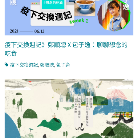
疫下交換週記》鄭順聰 X 包子逸：聊聊想念的
吃食
疫下交換週記
,
鄭順聰
,
包子逸