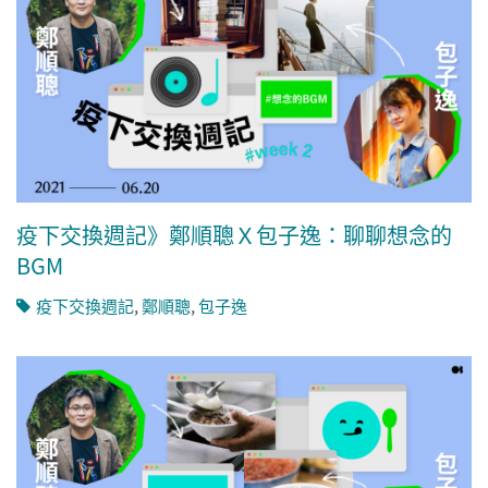
疫下交換週記》鄭順聰Ｘ包子逸：聊聊想念的
BGM
疫下交換週記
,
鄭順聰
,
包子逸