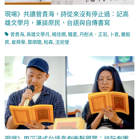
現場》共讀曾貴海，詩從來沒有停止過：記高
雄文學月，兼談原民、台語與自傳書寫
曾貴海
,
高雄文學月
,
楊佳嫻
,
騷夏
,
丹耐夫．正若
,
卜袞
,
嚴毅
昇
,
崔舜華
,
鄭順聰
,
柏森
,
沈宛瑩
現場》用沉浸式台語喜劇衝擊觀眾：談阮劇團