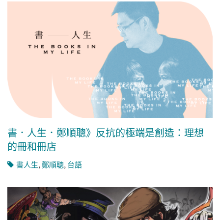
書．人生．鄭順聰》反抗的極端是創造：理想
的冊和冊店
書人生
,
鄭順聰
,
台語