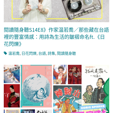
閱讀隨身聽S14E8》作家温若喬／那些藏在台語
裡的豐富情感：用詩為生活的皺褶命名ft.《日
花閃爍》
温若喬
,
日花閃爍
,
台語
,
詩集
,
閱讀隨身聽