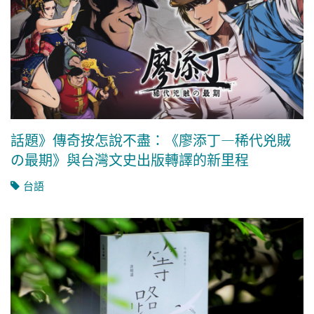
話題》傳奇按怎說不盡：《廖添丁—稀代兇賊
の最期》與台灣文史出版轉譯的新里程
台語