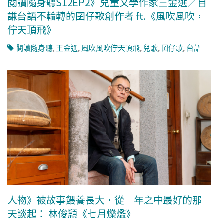
閱讀隨身聽S12EP2》兒童文學作家王金選／自
謙台語不輪轉的囝仔歌創作者 ft.《風吹風吹，
佇天頂飛》
閱讀隨身聽
,
王金選
,
風吹風吹佇天頂飛
,
兒歌
,
囝仔歌
,
台語
人物》被故事餵養長大，從一年之中最好的那
天談起： 林俊頴《七月爍爁》