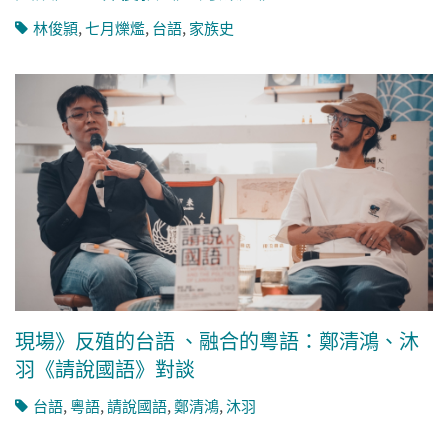
林俊頴
,
七月爍爁
,
台語
,
家族史
現場》反殖的台語 、融合的粵語：鄭清鴻、沐
羽《請說國語》對談
台語
,
粵語
,
請說國語
,
鄭清鴻
,
沐羽