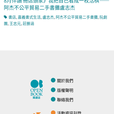
8月伴讀 冊店頭家》我把自己看成一枚活棋——
阿杰不公平貿易二手書攤盧志杰
書店
,
嘉義書式生活
,
盧志杰
,
阿杰不公平貿易二手書攤
,
阮劇
團
,
王志元
,
莊勝涵
關於我們
版權聲明
聯絡我們
活動資訊刊登