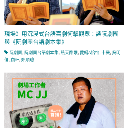
現場》用沉浸式台語喜劇衝擊觀眾：談阮劇團
與《阮劇團台語劇本集》
阮劇團
,
阮劇團台語劇本集
,
熱天酣眠
,
愛錢A恰恰
,
十殿
,
吳明
倫
,
顧軒
,
鄭順聰