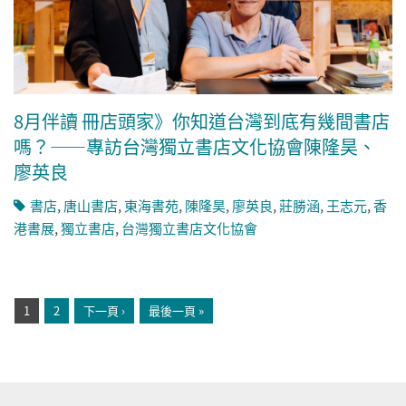
8月伴讀 冊店頭家》你知道台灣到底有幾間書店
嗎？——專訪台灣獨立書店文化協會陳隆昊、
廖英良
書店
,
唐山書店
,
東海書苑
,
陳隆昊
,
廖英良
,
莊勝涵
,
王志元
,
香
港書展
,
獨立書店
,
台灣獨立書店文化協會
頁面
1
2
下一頁 ›
最後一頁 »