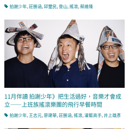
拍謝少年
,
莊勝涵
,
邱璽民
,
登山
,
搖滾
,
蔡維隆
11月伴讀 拍謝少年》把生活過好，音樂才會成
立——上班族搖滾樂團的飛行早餐時間
拍謝少年
,
王志元
,
廖建華
,
莊勝涵
,
搖滾
,
灌籃高手
,
井上雄彥