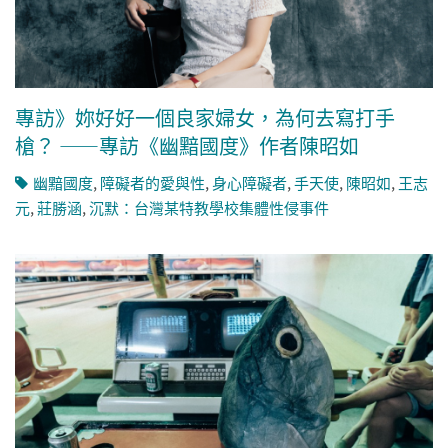
專訪》妳好好一個良家婦女，為何去寫打手
槍？ ——專訪《幽黯國度》作者陳昭如
幽黯國度
,
障礙者的愛與性
,
身心障礙者
,
手天使
,
陳昭如
,
王志
元
,
莊勝涵
,
沉默：台灣某特教學校集體性侵事件