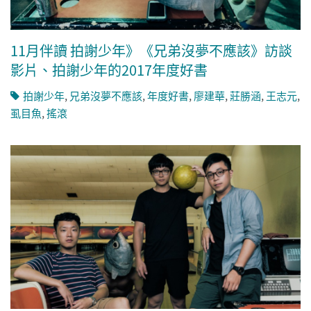
11月伴讀 拍謝少年》《兄弟沒夢不應該》訪談
影片、拍謝少年的2017年度好書
拍謝少年
,
兄弟沒夢不應該
,
年度好書
,
廖建華
,
莊勝涵
,
王志元
,
虱目魚
,
搖滾