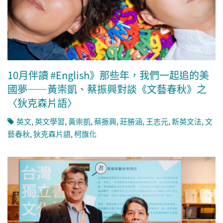
10月伴讀 #English》那些年，我們一起追的美
國夢——黃崇凱、蔡振興對談《文藝春秋》之
〈狄克森片語〉
英文
,
英文學習
,
黃崇凱
,
蔡振興
,
莊勝涵
,
王志元
,
新英文法
,
文
藝春秋
,
狄克森片語
,
柯旗化