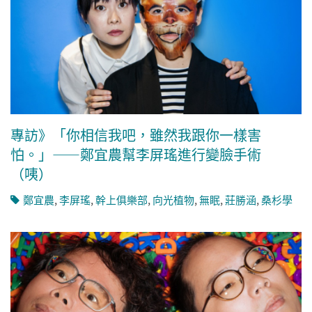
專訪》「你相信我吧，雖然我跟你一樣害
怕。」——鄭宜農幫李屏瑤進行變臉手術
（咦）
鄭宜農
,
李屏瑤
,
幹上俱樂部
,
向光植物
,
無眠
,
莊勝涵
,
桑杉學