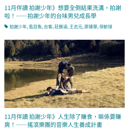
11月伴讀 拍謝少年》想要全倒結果洗溝，拍謝
啦！——拍謝少年的台味男兒成長學
拍謝少年
,
虱目魚
,
台客
,
莊勝涵
,
王志元
,
廖建華
,
保齡球
11月伴讀 拍謝少年》人生除了賺食，嘛係要賺
爽！——搖滾樂團的音樂人生養成計畫