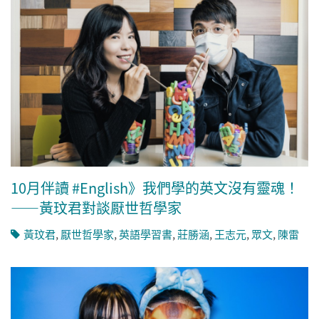
10月伴讀 #English》我們學的英文沒有靈魂！
——黃玟君對談厭世哲學家
黃玟君
,
厭世哲學家
,
英語學習書
,
莊勝涵
,
王志元
,
眾文
,
陳雷