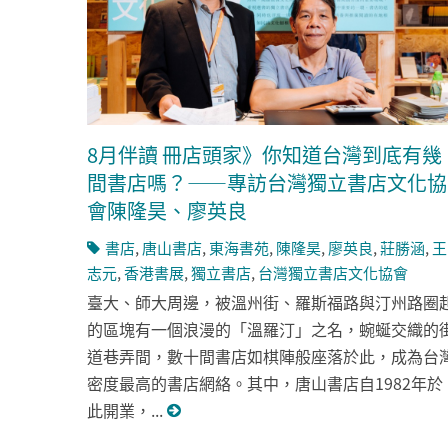
8月伴讀 冊店頭家》你知道台灣到底有幾
間書店嗎？——專訪台灣獨立書店文化協
會陳隆昊、廖英良
書店
,
唐山書店
,
東海書苑
,
陳隆昊
,
廖英良
,
莊勝涵
,
王
志元
,
香港書展
,
獨立書店
,
台灣獨立書店文化協會
臺大、師大周邊，被溫州街、羅斯福路與汀州路圈
的區塊有一個浪漫的「溫羅汀」之名，蜿蜒交織的
道巷弄間，數十間書店如棋陣般座落於此，成為台
密度最高的書店網絡。其中，唐山書店自1982年於
此開業，...