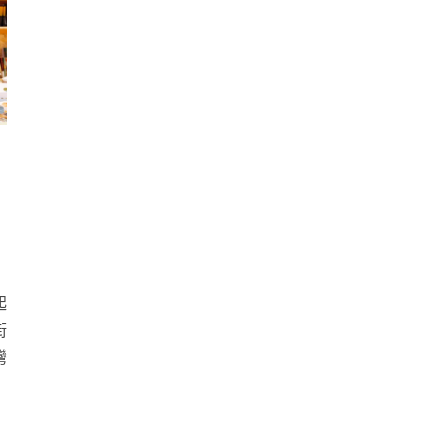
起
街
灣