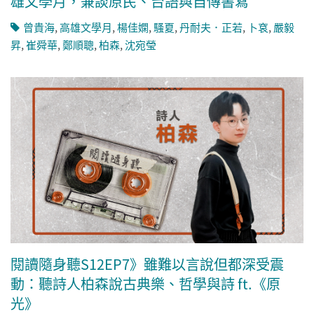
雄文學月，兼談原民、台語與自傳書寫
曾貴海
,
高雄文學月
,
楊佳嫻
,
騷夏
,
丹耐夫．正若
,
卜袞
,
嚴毅
昇
,
崔舜華
,
鄭順聰
,
柏森
,
沈宛瑩
閱讀隨身聽S12EP7》雖難以言說但都深受震
動：聽詩人柏森說古典樂、哲學與詩 ft.《原
光》