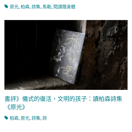
原光
,
柏森
,
詩集
,
馬勒
,
閱讀隨身聽
書評》儀式的復活，文明的孩子：讀柏森詩集
《原光》
柏森
,
原光
,
詩集
,
詩