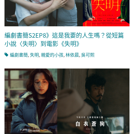
編劇書簡S2EP8》這是我要的人生嗎？從短篇
小說〈失明〉到電影《失明》
編劇書簡
,
失明
,
親愛的小孩
,
林依晨
,
吳可熙