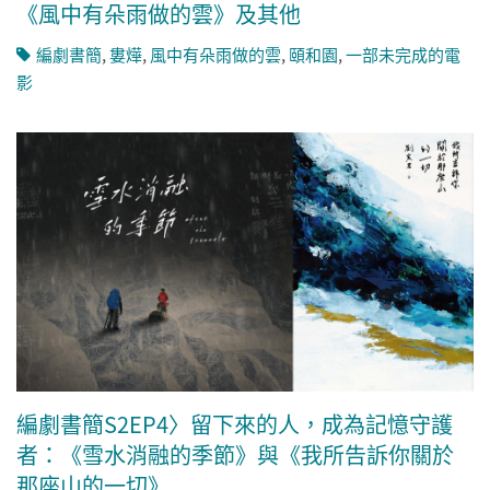
《風中有朵雨做的雲》及其他
編劇書簡
,
婁燁
,
風中有朵雨做的雲
,
頤和園
,
一部未完成的電
影
編劇書簡S2EP4〉留下來的人，成為記憶守護
者：《雪水消融的季節》與《我所告訴你關於
那座山的一切》