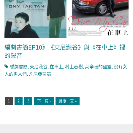
編劇書簡EP10》《東尼瀧谷》與《在車上》裡
的聲音
編劇書簡
,
東尼瀧谷
,
在車上
,
村上春樹
,
萊辛頓的幽靈
,
沒有女
人的男人們
,
凡尼亞舅舅
頁面
1
2
3
下一頁 ›
最後一頁 »