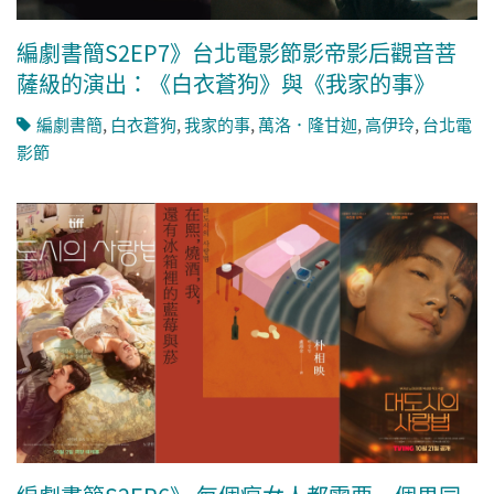
編劇書簡S2EP7》台北電影節影帝影后觀音菩
薩級的演出：《白衣蒼狗》與《我家的事》
編劇書簡
,
白衣蒼狗
,
我家的事
,
萬洛．隆甘迦
,
高伊玲
,
台北電
影節