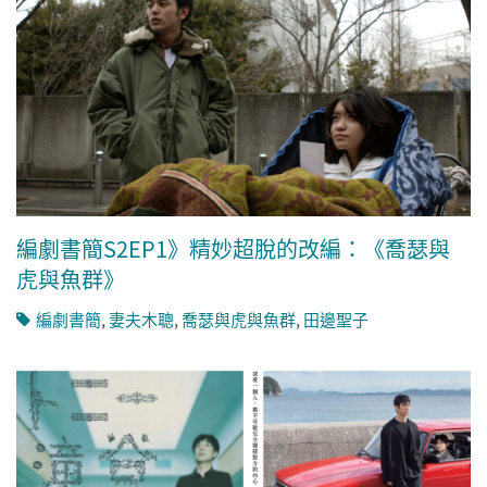
編劇書簡S2EP1》精妙超脫的改編：《喬瑟與
虎與魚群》
編劇書簡
,
妻夫木聰
,
喬瑟與虎與魚群
,
田邊聖子