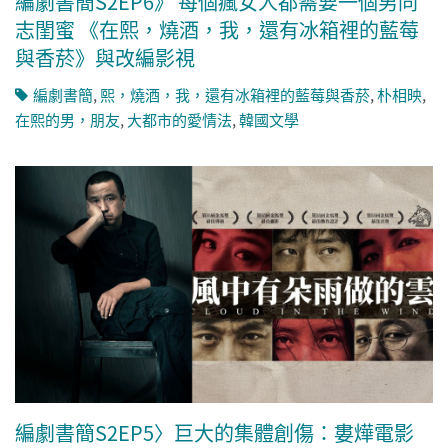
編劇書簡S2EP6》 每個瘋女人都需要一個男同
志閨蜜 《在熙，燒酒，我，還有冰箱裡的藍莓
與香菸》與改編影視
編劇書簡
,
熙，燒酒，我，還有冰箱裡的藍莓與香菸
,
朴相映
,
在熙的男，朋友
,
大都市的愛情法
,
韓國文學
編劇書簡S2EP5〉巨大的集體創傷：婁燁電影