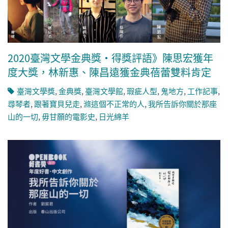
2020臺灣文學金典獎・得獎評語》陳思宏獲年
度大獎，林新惠、陳昌遠獲金典蓓蕾雙料肯定
臺灣文學獎
,
金典獎
,
臺灣文學館
,
瑕疵人型
,
鬼地方
,
工作記事
,
尋琴者
,
跟著寶貝兒走
,
滌這個不正常的人
,
我所告訴你關於那座
山的一切
,
毋甘願的電影史
,
日光綿羊