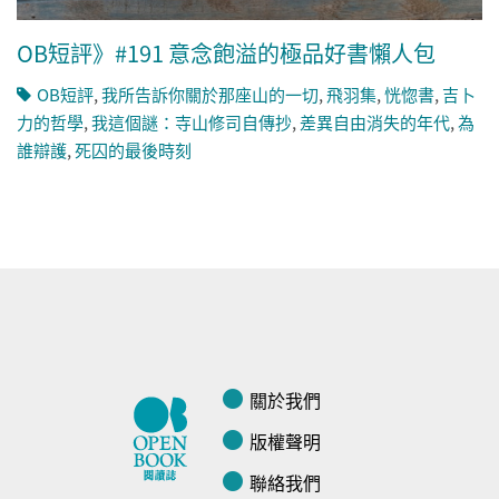
OB短評》#191 意念飽溢的極品好書懶人包
OB短評
,
我所告訴你關於那座山的一切
,
飛羽集
,
恍惚書
,
吉卜
力的哲學
,
我這個謎：寺山修司自傳抄
,
差異自由消失的年代
,
為
誰辯護
,
死囚的最後時刻
關於我們
版權聲明
聯絡我們