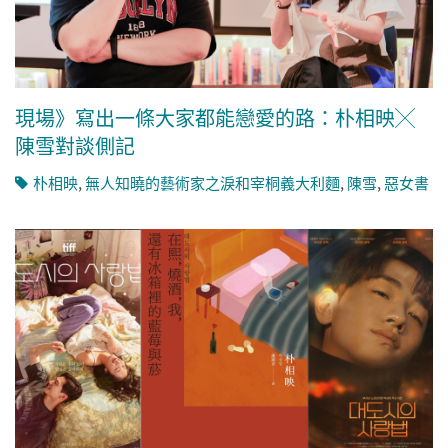
現場》寫出一條大家都能戀愛的路：朴相映╳
陳雪對談側記
朴相映
,
無人知曉的藝術家之淚和宰桐義大利麵
,
陳雪
,
惡女書