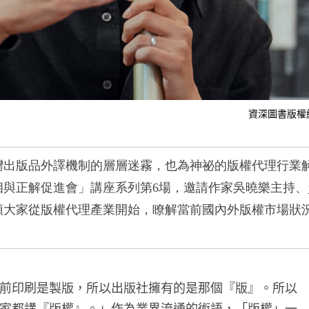
資深圖書版權
灣出版品外譯機制的層層迷霧，也為神祕的版權代理行業
相與正解促進會」講座系列第
6
場，邀請作家吳曉樂主持、
領大家從版權代理產業開始，瞭解當前國內外版權市場狀
。
前印刷是製版，所以出版社擁有的是那個『版』。所以
家都講『版權』。」作為業界流通的術語，「版權」一