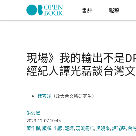
Skip to navigation
移至主內容
書評
報導
現場》我的輸出不是D
經紀人譚光磊談台灣文
魏芳妤
（政大台文所研究生）
洪沛澤
2023-12-07 10:45
著作權
,
版權
,
出版
,
翻譯
,
現流冊店
,
吳曉樂
,
譚光磊
,
台