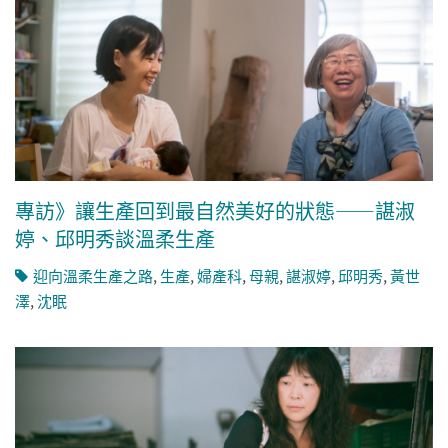
專訪》讓生產回到最自然美好的狀態——諶淑
婷、邱明秀談溫柔生產
迎向溫柔生產之路
,
生產
,
婦產科
,
母親
,
諶淑婷
,
邱明秀
,
黃世
澤
,
沈眠