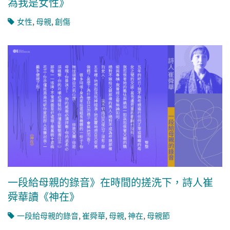
為我是女性》
女性
,
母親
,
創傷
一段給母親的錄音》在時間的搓洗下，詩人崔
舜華讀《神在》
一段給母親的錄音
,
崔舜華
,
母親
,
神在
,
母親節