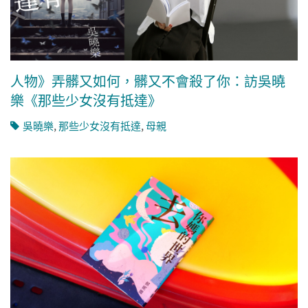
人物》弄髒又如何，髒又不會殺了你：訪吳曉
樂《那些少女沒有抵達》
吳曉樂
,
那些少女沒有抵達
,
母親