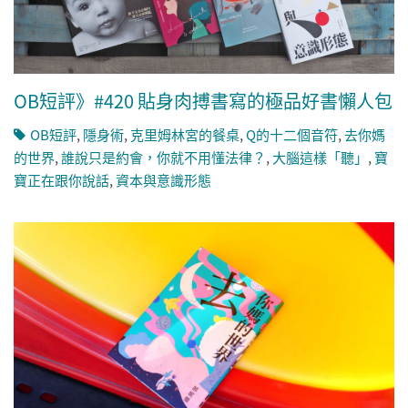
OB短評》#420 貼身肉搏書寫的極品好書懶人包
OB短評
,
隱身術
,
克里姆林宮的餐桌
,
Q的十二個音符
,
去你媽
的世界
,
誰說只是約會，你就不用懂法律？
,
大腦這樣「聽」
,
寶
寶正在跟你說話
,
資本與意識形態