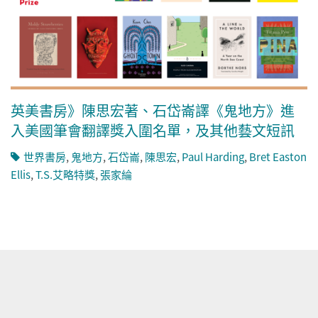
英美書房》陳思宏著、石岱崙譯《鬼地方》進
入美國筆會翻譯獎入圍名單，及其他藝文短訊
世界書房
,
鬼地方
,
石岱崙
,
陳思宏
,
Paul Harding
,
Bret Easton
Ellis
,
T.S.艾略特獎
,
張家綸