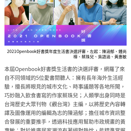
2021Openbook好書獎年度生活書決選評審，左起：陳涵郁、鍾尚
樺、蔡珠兒、吳語涵、黃惠敏
本屆Openbook好書獎生活書的決選評審，網羅了來
自不同領域的5位愛書閱聽人：擁有長年海外生活經
驗，擅長將眼見的城市文化、時事議題等各地所聞，
巧妙融入飲食書寫的作家蔡珠兒；人類學出身同時是
台灣歷史大眾刊物《觀台灣》主編，以將歷史內容轉
譯及圖像運用的編輯為志的陳涵郁；擔任城市資訊整
合發展的重要推手，透過科技應用幫助市政規畫的黃
惠敏；對於推廣居家潮流有著絕對熱忱，能精準掌握