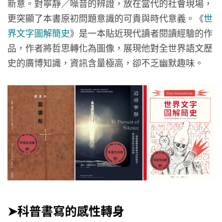
新意。對寧靜／噪音的辨證，放在當代的社會現場，
更突顯了本書原初問題意識的可貴與時代意義。《
世
界文字圖解簡史
》是一本貼近現代讀者閱讀經驗的作
品，作者將哲思轉化為圖像，展現他對全世界語文歷
史的廣博知識，資訊含量極高，卻不乏幽默趣味。
➤科普書寫的感性轉身