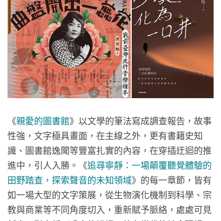
《
親愛的圖書館
》以文學的筆法寫成調查報告，故事
性強，文字極具畫面，在主線之外，更有書籍史知
識、圖書館逸聞等豐富扎實的內容，在穿插迂迴的推
進中，引人入勝。《
追尋寧靜：一場顛覆聽覺體驗的
田野踏查，探索聲音的未知領域
》的每一章節，皆有
如一場大型的文字策展，從生物演化機制到科學、宗
教與商業等不同角度切入，重新賦予脈絡，處處可見