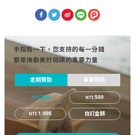
分享
分享
分享
到Fa
到T
到微
手指點一下，您支持的每一分錢
cebo
witt
博
都是推動美好閱讀的重要力量
ok
er
定期贊助
單筆贊助
300
500
1,000