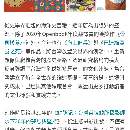
從史學界崛起的海洋史書籍，近年蔚為出版界的盛
況，除了2020年Openbook年度翻譯書的獲獎作《
公
司與幕府
》外，今年也有《
海上傭兵
》與《
巴達維亞
號之死
》等作品，將台灣放置於世界的浪潮中，重新
想像與爬梳台灣的歷史脈絡，透過研究格局的擴大，
反身強調了台灣在全球諸多歷史上的文化連結，為台
灣建立了航向全世界的論述基礎。可喜的是，這塊研
究成果，已經與其他領域會合，激盪出更多打動讀者
的文化樣貌和實踐方式。
創作時長跨越20年的《
鯨豚記：台灣首位鯨豚攝影師
水下20年的夢想與堅持
》，從生態攝影出發，不僅有
科學、保育與美學上的種種意義，其收集了大量稍縱