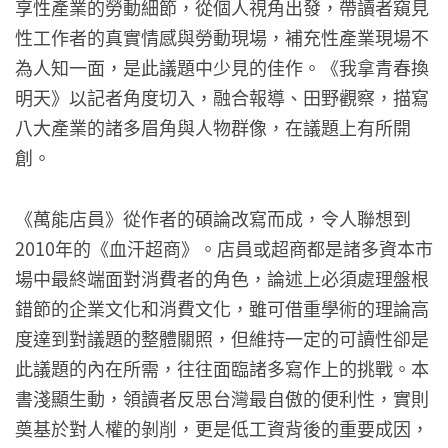
享性產業的勞動細節，從個人視角出發，帶讀者窺見
性工作者的真實情感與勞動現場，補充性產業現場不
為人知一面，是此議題中少見的佳作。《我拿青春換
明天》以記者角度切入，融合報導、田野觀察，描寫
八大產業的諸多眉角與人物群像，在議題上有所開
創。
《萬能店員》從作者的碩論改寫而成，令人聯想到
2010年的《血汗超商》。店員或超商都是諸多資本市
場中最終端面對消費者的角色，論述上必須處理盤根
錯節的企業文化和消費文化，雖可借重學術的理論高
度達到對議題的整體關照，但維持一定的可讀性卻是
此議題的內在所需，往往面臨諸多寫作上的挑戰。本
書淺顯生動，領讀者反思台灣最自傲的便利性，實則
奠基於對人權的剝削，更是低工資背後的重要成因，