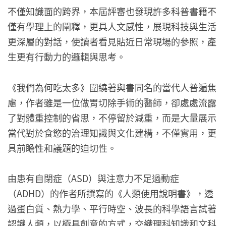
不僅知識面的跨界，本屆評審也發現許多科普書籍不
僅有學理上的闡釋，更具人文感性，展現科技與生活
更深層的對話，使讀者看見貼近日常現場的參照，產
生更有行動力的邏輯與思考。
《我們為何吃太多》圍繞著與書同名的當代人普遍焦
慮，作者雖是一位做胃切除手術的醫師，卻處處流露
了對體重控制的省思，不停留於減重，而是大量展示
當代對於食慾的治理知識與文化建構，不僅實用，更
具前瞻性和議題的迫切性。
由患有自閉症（ASD）與注意力不足過動症
（ADHD）的作者所撰寫的《人類使用說明書》，透
過蛋白質、熱力學、平行時空、波長的科學語言試著
認識人類，以極具創意的方式，交織理科知識和文科