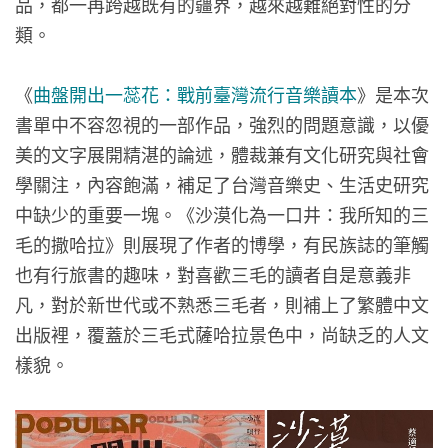
品，都一再跨越既有的疆界，越來越難絕對性的分
類。
《
曲盤開出一蕊花：戰前臺灣流行音樂讀本
》是本次
書單中不容忽視的一部作品，強烈的問題意識，以優
美的文字展開精湛的論述，體裁兼有文化研究與社會
學關注，內容飽滿，補足了台灣音樂史、生活史研究
中缺少的重要一塊。《沙漠化為一口井：我所知的三
毛的撒哈拉》則展現了作者的博學，有民族誌的筆觸
也有行旅書的趣味，對喜歡三毛的讀者自是意義非
凡，對於新世代或不熟悉三毛者，則補上了繁體中文
出版裡，覆蓋於三毛式薩哈拉景色中，尚缺乏的人文
樣貌。