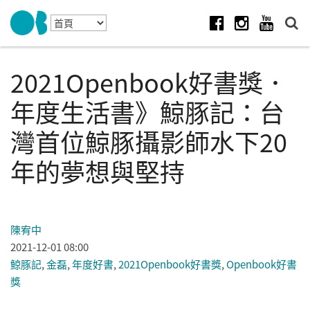
Skip to navigation
移至主內容
Facebook
Instagram
Youtube
2021Openbook好書獎．
年度生活書》鯨豚記：台
灣首位鯨豚攝影師水下20
年的夢想與堅持
陳宥中
2021-12-01 08:00
鯨豚記
,
金磊
,
年度好書
,
2021Openbook好書獎
,
Openbook好書
獎