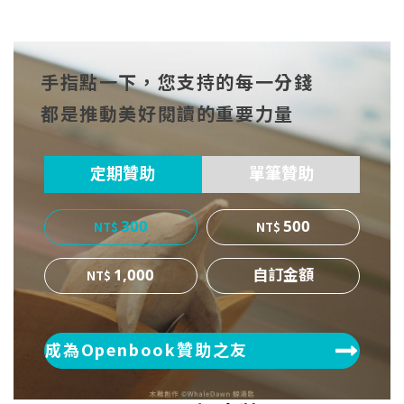
分享
分享
分享
到Fa
到T
到微
手指點一下，您支持的每一分錢
cebo
witt
博
都是推動美好閱讀的重要力量
ok
er
定期贊助
單筆贊助
300
500
1,000
成為Openbook贊助之友