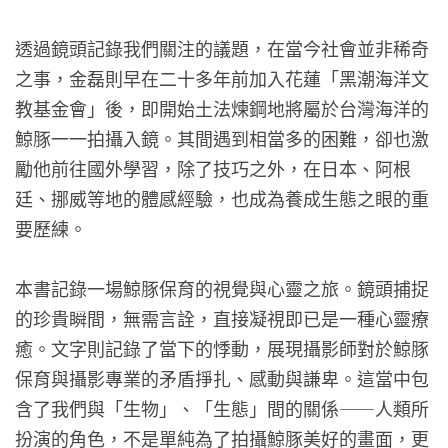
透過鏡頭記錄我們關注的議題，在當今社會並非稀奇
之事，金磊則早在二十多年前加入花蓮「黑潮海洋文
教基金會」後，即開始土法煉鋼地將屬於台灣海洋的
鯨豚一一拍攝入鏡。其間遇到相當多的困難，卻也激
勵他前往國外學習，除了技巧之外，在日本、阿根
廷、挪威等地的體感經驗，也成為養成生態之眼的重
要歷練。
本書記錄一場鯨豚保育的視覺與心靈之旅。鏡頭捕捉
的珍貴瞬間，無需言詮，直接凝視即已是一種心靈療
癒。文字則記錄了當下的悸動，展現攝影師對於鯨豚
保育與攝影專業的矛盾掙扎、感動與謙卑。這當中包
含了我們與「生物」、「生態」間的關係——人類所
扮演的角色，不是單純為了拍攝鯨豚美好的畫面，更