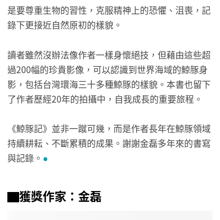
是要尊重生物的習性，克服精神上的恐懼、沮喪，記
錄下更接近自然原初的樣貌。
讀者雖然沒辦法像作者一樣身懷絕技，但藉由這些超
過200幅的珍貴影像，可以認識到世界海域的鯨豚身
影，包括台灣環海三十多種鯨豚的樣貌。本書也留下
了作者歷經20年的拍攝中，自我成長的重要旅程。
《鯨豚記》並非一蹴可幾，而是作者長年在鯨豚領域
持續耕耘、不斷累積的成果。謝謝金磊多年來的書寫
與記錄。
●
▇獲獎作家：金磊