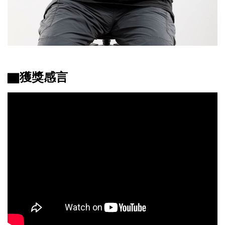
▇獲獎感言