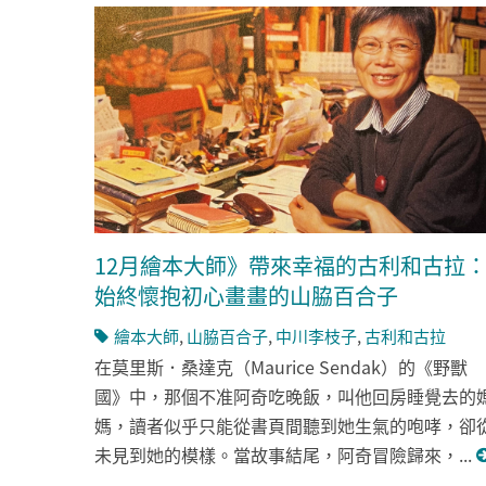
12月繪本大師》帶來幸福的古利和古拉
始終懷抱初心畫畫的山脇百合子
繪本大師
,
山脇百合子
,
中川李枝子
,
古利和古拉
在莫里斯．桑達克（Maurice Sendak）的《野獸
國》中，那個不准阿奇吃晚飯，叫他回房睡覺去的
媽，讀者似乎只能從書頁間聽到她生氣的咆哮，卻
未見到她的模樣。當故事結尾，阿奇冒險歸來，...