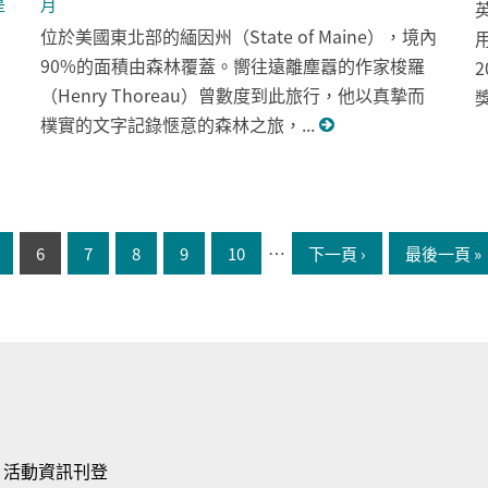
是
月
位於美國東北部的緬因州（State of Maine），境內
90%的面積由森林覆蓋。嚮往遠離塵囂的作家梭羅
（Henry Thoreau）曾數度到此旅行，他以真摯而
獎
樸實的文字記錄愜意的森林之旅，...
…
6
7
8
9
10
下一頁 ›
最後一頁 »
活動資訊刊登