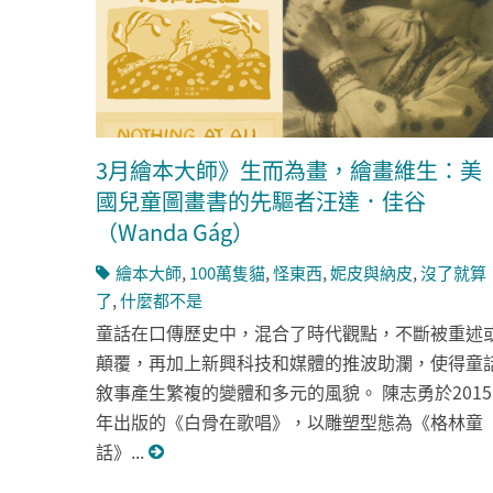
3月繪本大師》生而為畫，繪畫維生：美
國兒童圖畫書的先驅者汪達．佳谷
（Wanda Gág）
繪本大師
,
100萬隻貓
,
怪東西
,
妮皮與納皮
,
沒了就算
了
,
什麼都不是
童話在口傳歷史中，混合了時代觀點，不斷被重述
顛覆，再加上新興科技和媒體的推波助瀾，使得童
敘事產生繁複的變體和多元的風貌。 陳志勇於2015
年出版的《白骨在歌唱》，以雕塑型態為《格林童
話》...