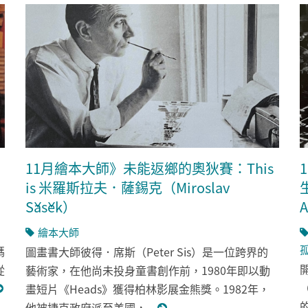
：
11月繪本大師》未能返鄉的奧狄賽：This
is 米羅斯拉夫．薩錫克（Miroslav
Šašek）
A
繪本大師
媽
圖畫書大師彼得．席斯（Peter Sis）是一位跨界的
從
藝術家，在他尚未投身童書創作前，1980年即以動
（
畫短片《Heads》獲得柏林影展金熊獎。1982年，
他被捷克政府派至美國，...