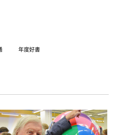
通
年度好書