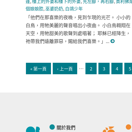
篷
,
樓上的外婆和樓下的外婆
,
先左腳，再右腳
,
奧利佛
個娘娘腔
,
巫婆奶奶
,
白鴿少年
「他們在那喜樂的夜晚，見到乍現的光芒。 小小的
白鳥，用牠美麗的聲音唱出小夜曲。 小白鳥翱翔在
天空，用牠甜美的歌聲到處唱著； 耶穌已經降生，
祂帶我們遠離罪惡，賜給我們喜樂。」...
頁面
…
« 第一頁
‹ 上一頁
2
3
4
5
關於我們