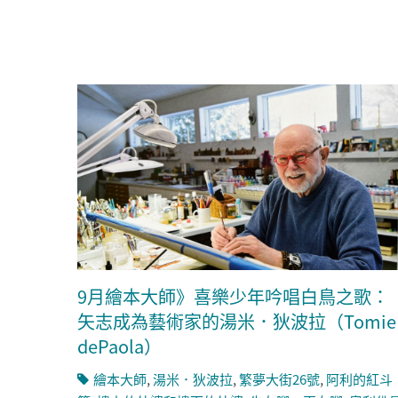
9月繪本大師》喜樂少年吟唱白鳥之歌：
矢志成為藝術家的湯米．狄波拉（Tomie
dePaola）
繪本大師
,
湯米．狄波拉
,
繁夢大街26號
,
阿利的紅斗