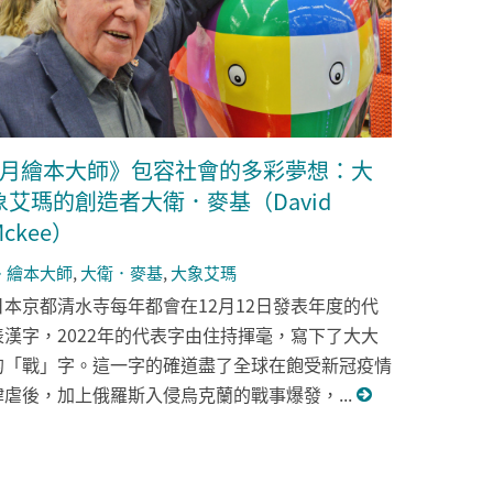
1月繪本大師》包容社會的多彩夢想：大
象艾瑪的創造者大衛．麥基（David
Mckee）
繪本大師
,
大衛．麥基
,
大象艾瑪
日本京都清水寺每年都會在12月12日發表年度的代
表漢字，2022年的代表字由住持揮毫，寫下了大大
的「戰」字。這一字的確道盡了全球在飽受新冠疫情
肆虐後，加上俄羅斯入侵烏克蘭的戰事爆發，...