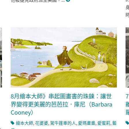
時
8月繪本大師》串起圖畫書的珠鍊：讓世
界變得更美麗的芭芭拉．庫尼（Barbara
Cooney）
羅
繪本大師
,
花婆婆
,
駕牛篷車的人
,
愛瑪畫畫
,
愛蜜莉
,
籃