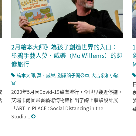
2月繪本大師》為孩子創造世界的入口：
塗鴉手藝人莫．威樂（Mo Willems）的想
像旅行
繪本大師
,
莫．威樂
,
別讓鴿子開公車
,
大吉象和小豬
寶
或
2020年5月因Covid-19肆虐流行，全世界幾近停擺，
話
艾瑞卡爾圖畫書藝術博物館推出了線上體驗設計展
「ART in PLACE : Social Distancing in the
Studio...