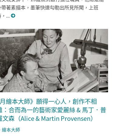
身帶著素描本，墨筆快速勾勒出所見所聞，上班
，...
7月繪本大師》願得一心人，創作不相
離：合而為一的藝術家愛麗絲 & 馬丁．普
文森（Alice & Martin Provensen）
繪本大師