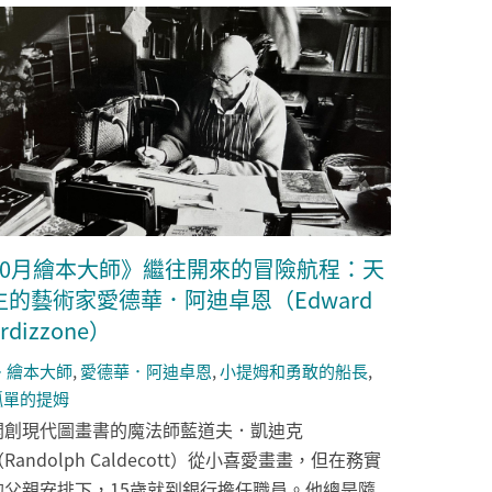
10月繪本大師》繼往開來的冒險航程：天
生的藝術家愛德華．阿迪卓恩（Edward
rdizzone）
繪本大師
,
愛德華．阿迪卓恩
,
小提姆和勇敢的船長
,
孤單的提姆
開創現代圖畫書的魔法師藍道夫．凱迪克
Randolph Caldecott）從小喜愛畫畫，但在務實
的父親安排下，15歲就到銀行擔任職員。他總是隨