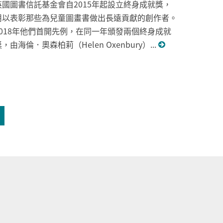
英國圖書信託基金會自2015年起設立終身成就獎，
用以表彰那些為兒童圖畫書做出長遠貢獻的創作者。
2018年他們首開先例，在同一年頒發兩個終身成就
，由海倫．奧森柏莉（Helen Oxenbury）...