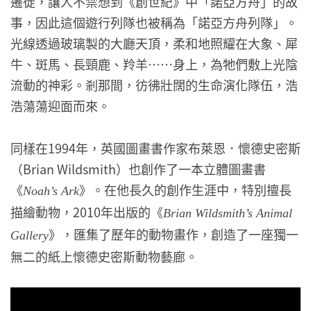
遷徙，讓人不禁想到《創世紀》中「諾亞方舟」的故
事，因此這個遊行列隊也被稱為「諾亞方舟列隊」。
光線透過玻璃製的大廳天頂，柔和地照耀在大象、犀
牛、斑馬、長頸鹿、羚羊……身上，為牠們敷上光陰
流動的神彩。剎那間，彷彿壯闊的生命演化隊伍，浩
浩蕩蕩迎面而來。
同樣在1994年，英國圖畫書作家布萊恩．懷德史密斯
（Brian Wildsmith）也創作了一本立體圖畫書
《
》。在他長久的創作生涯中，特別擅長
Noah’s Ark
描繪動物，2010年出版的《
Brian Wildsmith’s Animal
》，匯集了歷年的動物畫作，創造了一座獨一
Gallery
無二的紙上懷德史密斯動物藝廊。