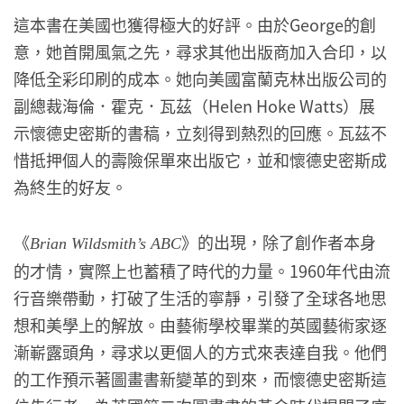
這本書在美國也獲得極大的好評。由於George的創
意，她首開風氣之先，尋求其他出版商加入合印，以
降低全彩印刷的成本。她向美國富蘭克林出版公司的
副總裁海倫．霍克．瓦茲（Helen Hoke Watts）展
示懷德史密斯的書稿，立刻得到熱烈的回應。瓦茲不
惜抵押個人的壽險保單來出版它，並和懷德史密斯成
為終生的好友。
《
》的出現，除了創作者本身
Brian Wildsmith’s ABC
的才情，實際上也蓄積了時代的力量。1960年代由流
行音樂帶動，打破了生活的寧靜，引發了全球各地思
想和美學上的解放。由藝術學校畢業的英國藝術家逐
漸嶄露頭角，尋求以更個人的方式來表達自我。他們
的工作預示著圖畫書新變革的到來，而懷德史密斯這