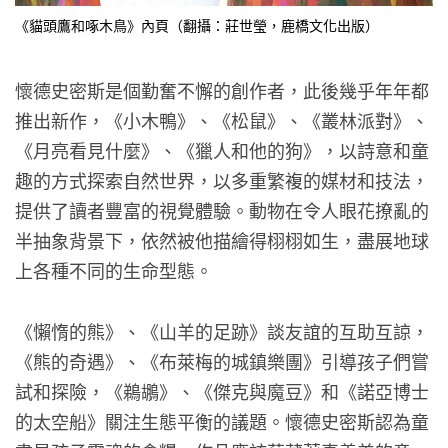
《貓頭鷹和啄木鳥》內頁（翻攝：莊世瑩，鹿橋文化出版）
懷德史密斯是個勤奮不懈的創作者，此後幾乎年年都
推出新作，《小木鴨》、《松鼠》、《叢林派對》、
《月亮看見什麼》、《獵人和他的狗》，以詩意和童
趣的方式探索自然世界，以多重繁複的媒材和技法，
提供了讀者豐富的視覺體驗。動物在令人眼花撩亂的
半抽象背景下，依然被他描繪得栩栩如生，盡展地球
上各種不同的生命型態。
《懶惰的熊》、《山羊的足跡》談友誼的互助互諒，
《熊的奇遇》、《布萊梅的城鎮樂團》引導孩子們嘗
試和探險，《鵜鶘》、《傑克與魔豆》和《諾亞博士
的太空船》關注生態平衡的議題。懷德史密斯認為童