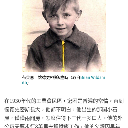
布萊恩．懷德史密斯6歲時（取自
Brian Wildsm
ith
）
在1930年代的工業貧民區，窮困是普遍的常情，直到
懷德史密斯長大，他都不明白，他出生的那間小石
屋，僅僅兩間房，怎麼住得下三代十多口人。他的外
公每天要步行8英里去鋼鐵廠工作，他的父親因早年