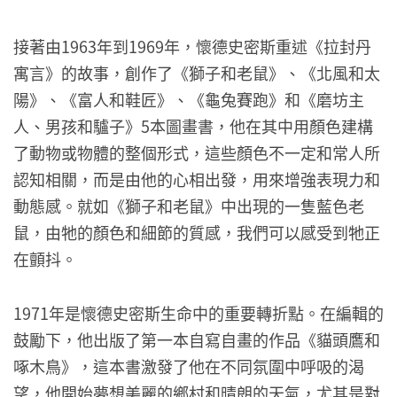
接著由1963年到1969年，懷德史密斯重述《拉封丹
寓言》的故事，創作了《獅子和老鼠》、《北風和太
陽》、《富人和鞋匠》、《龜兔賽跑》和《磨坊主
人、男孩和驢子》5本圖畫書，他在其中用顏色建構
了動物或物體的整個形式，這些顏色不一定和常人所
認知相關，而是由他的心相出發，用來增強表現力和
動態感。就如《獅子和老鼠》中出現的一隻藍色老
鼠，由牠的顏色和細節的質感，我們可以感受到牠正
在顫抖。
1971年是懷德史密斯生命中的重要轉折點。在編輯的
鼓勵下，他出版了第一本自寫自畫的作品《貓頭鷹和
啄木鳥》，這本書激發了他在不同氛圍中呼吸的渴
望，他開始夢想美麗的鄉村和晴朗的天氣，尤其是對