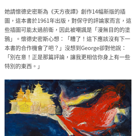
她請懷德史密斯為《天方夜譚》創作14幅新版的插
圖，這本書於1961年出版，對保守的評論家而言，這
些插圖可能太過前衛，因此被嘲諷是「漫無目的的塗
鴉」。懷德史密斯心想：「糟了！這下應該沒有下一
本書的合作機會了吧？」沒想到George卻對他說：
「別在意！正是那篇評論，讓我更相信你身上有一些
特別的東西。」