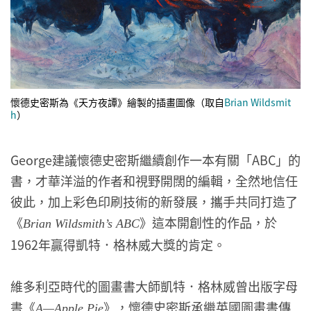
懷德史密斯為《天方夜譚》繪製的插畫圖像（取自
Brian Wildsmit
h
）
George建議懷德史密斯繼續創作一本有關「ABC」的
書，才華洋溢的作者和視野開闊的編輯，全然地信任
彼此，加上彩色印刷技術的新發展，攜手共同打造了
《
》這本開創性的作品，於
Brian Wildsmith’s ABC
1962年贏得凱特．格林威大獎的肯定。
維多利亞時代的圖畫書大師凱特．格林威曾出版字母
書《
》，懷德史密斯承繼英國圖畫書傳
A—Apple Pie