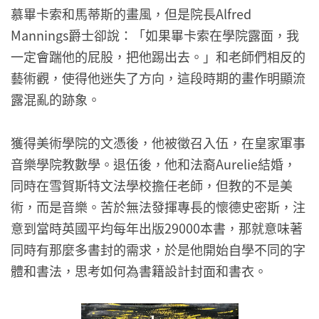
慕畢卡索和馬蒂斯的畫風，但是院長Alfred
Mannings爵士卻說：「如果畢卡索在學院露面，我
一定會踹他的屁股，把他踢出去。」和老師們相反的
藝術觀，使得他迷失了方向，這段時期的畫作明顯流
露混亂的跡象。
獲得美術學院的文憑後，他被徵召入伍，在皇家軍事
音樂學院教數學。退伍後，他和法裔Aurelie結婚，
同時在雪賀斯特文法學校擔任老師，但教的不是美
術，而是音樂。苦於無法發揮專長的懷德史密斯，注
意到當時英國平均每年出版29000本書，那就意味著
同時有那麼多書封的需求，於是他開始自學不同的字
體和書法，思考如何為書籍設計封面和書衣。