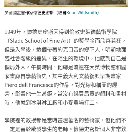
英國圖畫書作家懷德史密斯（取自
Brian Wildsmith
）
1949年，懷德史密斯因得到倫敦史萊德藝術學院
（Slade School of Fine Art）的獎學金而欣喜若狂，
但是入學後，這個帶著約克口音的鄉下人，明顯地面
臨社會階級的差異，在陌生的環境中，他感到自己是
個局外人。午餐時間，他總是流連在大英博物館和國
家畫廊自學藝術史，其中義大利文藝復興早期畫家
Piero dell Francesca的作品，對光線和構圖的經
營，影響他一生甚鉅。當沒有錢買昂貴的顏料和畫材
時，他就到冰淇淋工廠和小麥農場打工。
學院裡的教授都是當時畫壇著名的藝術家，但他們不
一定是善於啟發學生的老師。懷德史密斯個人非常欽