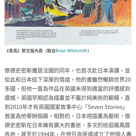
《青鳥》原文版內頁（取自
Brian Wildsmith
）
懷德史密斯遷居法國的同年，也首次赴日本演講，並
從此和日本結下深厚的情誼。他的書雖然暢銷世界20
多國，但他一直為作品在英國未得到適當的評價感到
遺憾。英國早期認為插畫並不屬於純美術的範疇，直
到2010年才有英國國家故事中心「Seven Stories」
首度為他舉辦個展。相對的，日本視插畫為藝術，懷
德史密斯在日本擁有廣大的書迷，多次的巡迴展風靡
各地，甚至於1994年，在伊豆高原還成立了他個人專