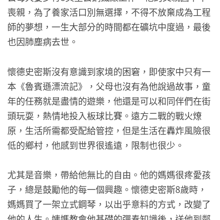
喪親，為了養家活口別無選擇，不得不放棄成為工程
師的夢想，一生大部分的時間都在礦坑中度過，最後
也因肺塵病去世。
懷德史密斯沒有意識到家境的困窘，即使家中只有一
本《魯賓遜漂流記》，父母也沒有為他說過故事，童
年的任務就是盡情的遊樂，他還是可以和同伴們在街
頭玩耍，熱情地投入板球比賽。遠方二戰的戰火燎
原，生活所需都受配給管控，但是生活在轟炸風險很
低的鄉村，他感到世界很遙遠，限制也很少。
尤其是音樂，帶給他無比的自由。他的媽媽很疼愛孩
子，總是鼓勵他的每一個興趣。懷德史密斯8歲時，
媽媽買了一架立式鋼琴，以出乎意料的方式，改變了
他的人生。姨媽教會他基礎的彈奏知識後，送他到鄰