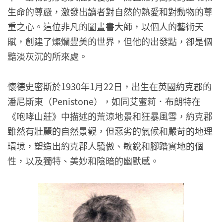
生命的尊嚴，激發出讀者對自然的熱愛和對動物的尊
重之心。這位非凡的圖畫書大師，以個人的藝術天
賦，創建了燦爛豐美的世界，但他的出發點，卻是個
黯淡灰沉的所來處。
懷德史密斯於1930年1月22日，出生在英國約克郡的
潘尼斯東（Penistone），如同艾蜜莉．布朗特在
《咆哮山莊》中描述的荒涼地景和狂暴風雪，約克郡
雖然有壯麗的自然景觀，但惡劣的氣候和嚴苛的地理
環境，塑造出約克郡人驕傲、敏銳和腳踏實地的個
性，以及獨特、美妙和陰暗的幽默感。