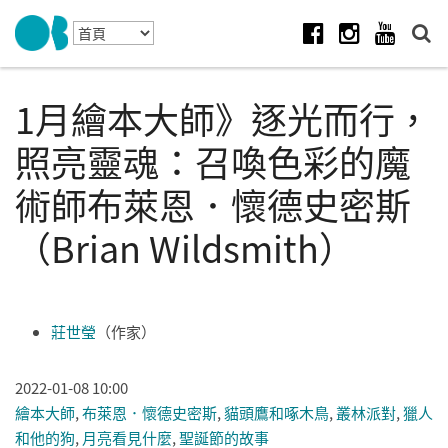
Skip to navigation
移至主內容
Facebook
Instagram
Youtube
1月繪本大師》逐光而行，
照亮靈魂：召喚色彩的魔
術師布萊恩．懷德史密斯
（Brian Wildsmith）
莊世瑩
（作家）
2022-01-08 10:00
繪本大師
,
布萊恩．懷德史密斯
,
貓頭鷹和啄木鳥
,
叢林派對
,
獵人
和他的狗
,
月亮看見什麼
,
聖誕節的故事