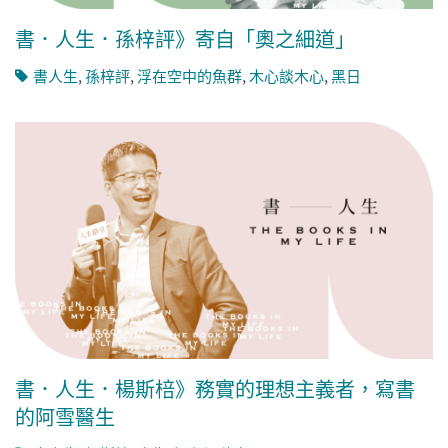
書．人生．孫梓評》寄自「奧之細道」
書人生
,
孫梓評
,
浮在空中的魚群
,
木心談木心
,
黑日
書．人生．楊斯棓》務實的理想主義者，寫書
的阿雪醫生