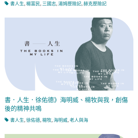
書人生
,
楊富民
,
三國志
,
湯姆歷險記
,
赫克歷險記
書．人生．徐佑德》海明威、楊牧與我，創傷
後的精神共鳴
書人生
,
徐佑德
,
楊牧
,
海明威
,
老人與海