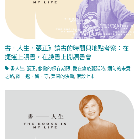
書．人生．張正》讀書的時間與地點考察：在
捷運上讀書，在臉書上開讀書會
書人生
,
張正
,
悲慟的保存期限
,
愛在瘟疫蔓延時
,
緬甸的未竟
之路
,
離．返．留．守
,
美國的決斷
,
借殼上市