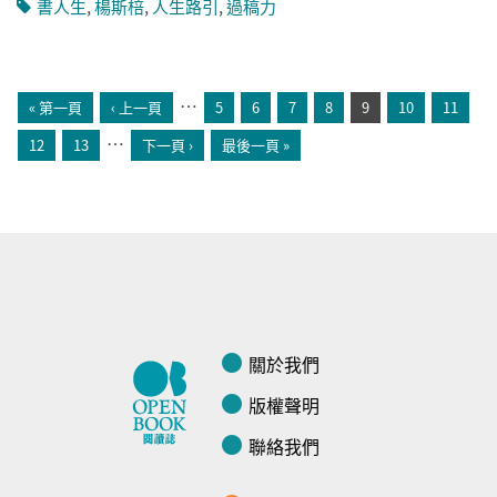
書人生
,
楊斯棓
,
人生路引
,
過稿力
頁面
…
« 第一頁
‹ 上一頁
5
6
7
8
9
10
11
…
12
13
下一頁 ›
最後一頁 »
關於我們
版權聲明
聯絡我們