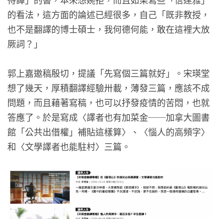
的看法，這方面的論述已經很多，自己「既非教授，
也不是翻譯的博士碩士，我何德何能，敢在這裡大放
厥詞？」
郭上嘉邀稿殷切，提議「先寫個三篇就好」。宋瑛堂
想了幾天，厚積翻譯經驗卅載，薄發三篇，應該不成
問題，而且藉著寫稿，也可以抒發疫情的苦悶，也就
答應了。於是寫成〈譯者也有加菜金──加拿大圖書
館「公共出借權」補貼這樣算〉、〈惱人的高頻字〉
和〈文學譯者也能駐村〉三篇。