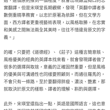
過，這個原則推到一個程度，就會出現艱澀拗口的忠
實翻譯。但是宋瑛堂長期觀察，發現「英翻中譯者多
數側重精準務實，以忠於原著為依歸，但在文學方
面，西方譯者更重視藝術表現，以風格取勝，在忠實
和美感之間無法兩全其美時，往往不惜違背原文的字
義。」
的確，只要把《道德經》、《莊子》這種言簡意賅、
風格優美的經典的英譯本找來看，就會發現譯者做了
很多的選擇與取捨，意義的正確固然重要，但是風格
的優美與可溝通性也同樣要照顧到。而通往羅馬的，
不會只有一條路。至於要翻得胖瘦、濃淡、艷素，那
就取決於原文的樣態、譯者的理解、斟酌與選擇。
此外，宋瑛堂還指出一點，英語是國際語言，這也意