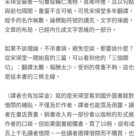
宋瑛堂最後一句重提輔仁落榜，首尾呼應，且以句點
與前句隔開，重量不言可喻。可見宋瑛堂多年翻譯，
經手的名作無數，論標點符號的講究，文字的琢磨，
文章的布局，已經內化成文字思維的一部分。
如果不談理論，不吊書袋，避免空談，那要談什麼？
從宋瑛堂一開始寫的三篇，可以看到他的「三個關
切」：翻譯太難，報酬太少，受到的尊重不夠，這也
是這本書的三條主線。
〈譯者也有加菜金〉寫的是宋瑛堂看到國外圖書館對
借閱的補貼，不僅及於作者，譯者也能霑及雨露。讀
者在書店買書，銷書收入有一部份會以版稅的形式進
作者的口袋。但如果圖書館購書，買了10冊，卻有成
百上千名讀者借閱。一些讀者選擇借閱而不購買，也