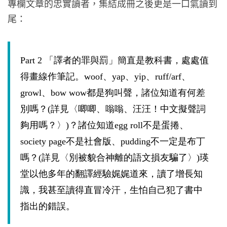
專欄文章的忠實讀者，集結成冊之後更是一口氣讀到
尾：
Part 2 「譯者的罪與罰」簡直是教科書，處處值
得畫線作筆記。woof、yap、yip、ruff/arf、
growl、bow wow都是狗叫聲，諸位知道有何差
別嗎？(詳見〈唧唧、嗡嗡、汪汪！中文擬聲詞
夠用嗎？〉)？諸位知道egg roll不是蛋捲、
society page不是社會版、pudding不一定是布丁
嗎？(詳見〈別被貌合神離的語文損友騙了〉)瑛
堂以他多年的翻譯經驗娓娓道來，讀了增長知
識，我甚至讀得直冒冷汗，生怕自己犯了書中
指出的錯誤。