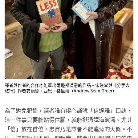
譯者與作者的合作才能產出兩邊都滿意的作品。宋瑛堂與《分手去
旅行》作者安德魯・西恩・格里爾（Andrew Sean Greer）
為了避免犯錯，譯者唯有虔心誦唸「信達雅」口訣，
這三件事只要能站得住腳，就能挺過譯海波濤。尤其
「信」放在首位，忠實乃是譯者不能違背的天條。不