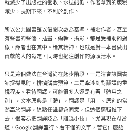
就減少了出版社的營收。水退船低，作者拿到的版稅
減少，長期下來，不利於創作。
所以公共圖書館以借閱次數為基準，補貼作者，甚至
有聲書的聲優、插畫、編輯、攝影，都是受補助的對
象，譯者也在其中。論其精神，也就是對一本書做出
貢獻的人的肯定，同時也挹注創作的源頭活水。
只是這個做法在台灣尚在起步階段，一是這會讓圖書
館捉襟見肘，排擠購書預算，二是牽涉到對翻譯的重
視程度。看待翻譯，可能很多人還是有著「體用之
別」，文本原典是「體」，翻譯是「用」。原創的當
然高於翻譯，這點任誰都會同意，但這個邏輯推下
去，很容易把翻譯貶為「雕蟲小技」。尤其現在AI當
道，Google翻譯盛行。看不懂的文字，管它什麼語