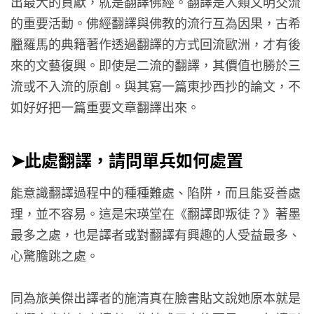
出最大的貢獻，就是翻譯佛經。翻譯是人類文明交流
的重要活動。佛經翻譯與佛教的流行互為因果，古希
臘羅馬的典籍著作透過翻譯的方式回流歐洲，才有後
來的文藝復興。即使是二流的翻譯，其價值也勝於三
流或不入流的原創。與其寫一篇東抄西抄的論文，不
如好好把一篇重要文章翻譯出來。
➤
此處
翻譯，請問單兵如何處置
能意識翻譯過程中的種種難處、陷阱，而且能妥善處
理，並不容易。這是宋瑛堂在《翻譯即叛徒？》著墨
最多之處，也是譯者或對翻譯有興趣的人受益最多、
心驚膽跳之處。
同為旅美傑出譯者的施清真在臉書貼文說她原本就是