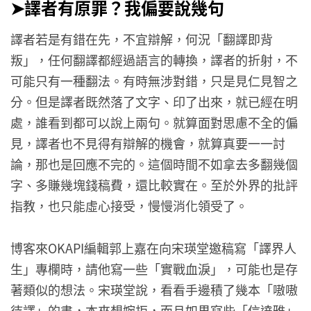
➤
譯者有原罪？我偏要說幾句
譯者若是有錯在先，不宜辯解，何況「翻譯即背
叛」，任何翻譯都經過語言的轉換，譯者的折射，不
可能只有一種翻法。有時無涉對錯，只是見仁見智之
分。但是譯者既然落了文字、印了出來，就已經在明
處，誰看到都可以說上兩句。就算面對思慮不全的偏
見，譯者也不見得有辯解的機會，就算真要一一討
論，那也是回應不完的。這個時間不如拿去多翻幾個
字、多賺幾塊錢稿費，還比較實在。至於外界的批評
指教，也只能虛心接受，慢慢消化領受了。
博客來OKAPI編輯郭上嘉在向宋瑛堂邀稿寫「譯界人
生」專欄時，請他寫一些「實戰血淚」，可能也是存
著類似的想法。宋瑛堂說，看看手邊積了幾本「嗷嗷
待譯」的書，本來想婉拒，而且如果寫些「信達雅」