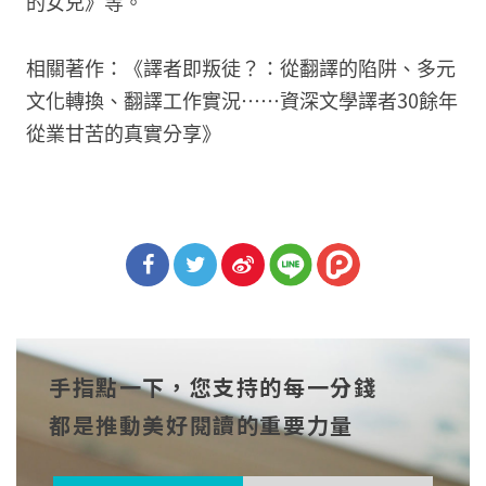
的女兒》等。
相關著作：《譯者即叛徒？：從翻譯的陷阱、多元
文化轉換、翻譯工作實況……資深文學譯者30餘年
從業甘苦的真實分享》
分享
分享
分享
到Fa
到T
到微
手指點一下，您支持的每一分錢
cebo
witt
博
都是推動美好閱讀的重要力量
ok
er