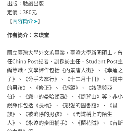
出版：臉譜出版
定價：380元
【
內容簡介
➤
】
作者簡介：宋瑛堂
國立臺灣大學外文系畢業，臺灣大學新聞碩士，曾
任China Post記者、副採訪主任、Student Post主
編等職。文學譯作包括《內景唐人街》、《幸運之
子》、《分手去旅行》、《十二月十日》、《霧中
的男孩》、《修正》、《迷蹤》、《該隱與亞
伯》、《霧中的曼哈頓灘》、《斷背山》等。非小
說譯作包括《長橋》、《親愛的圖書館》、《鼠
族》、《被消除的男孩》、《間諜橋上的陌生
人》、《永遠的麥田捕手》、《蘭花賊》、《宙斯