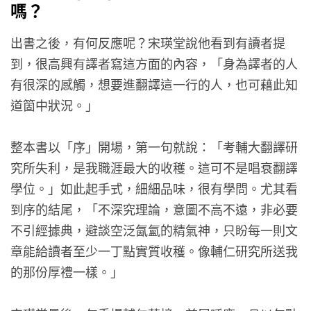
嗎？
出書之後，有何反應呢？宋瑛堂說他看到有讀者提
到，很高興有譯者寫這方面的內容，「身為譯者的人
有很深的感觸，想要進翻譯這一行的人，也可藉此知
道箇中狀況。」
整本書以「序」開場，第一句就說：「考輔大翻譯研
究所失利，是我職涯最大的收穫。這可不是唱衰翻譯
學位。」如此起手式，細細品味，很有學問。尤其看
到序的結尾，「不深究理論，意圖不高不遠，非必要
不引經據典，避談空泛氤氳的精氣神，只盼每一則文
章能給讀者至少一丁點實質收穫。像輔仁研究所送我
的那份厚禮一樣。」