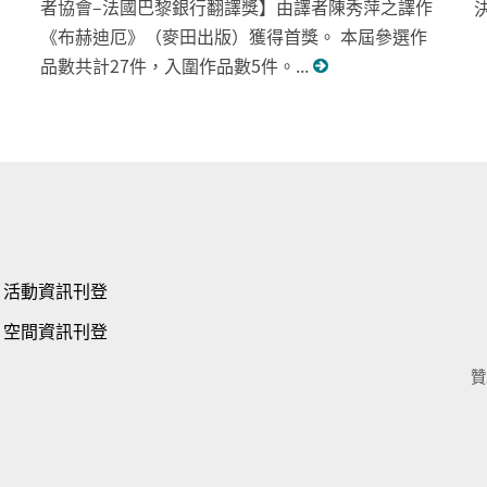
者協會–法國巴黎銀行翻譯獎】由譯者陳秀萍之譯作
《布赫迪厄》（麥田出版）獲得首獎。 本屆參選作
品數共計27件，入圍作品數5件。...
活動資訊刊登
空間資訊刊登
贊