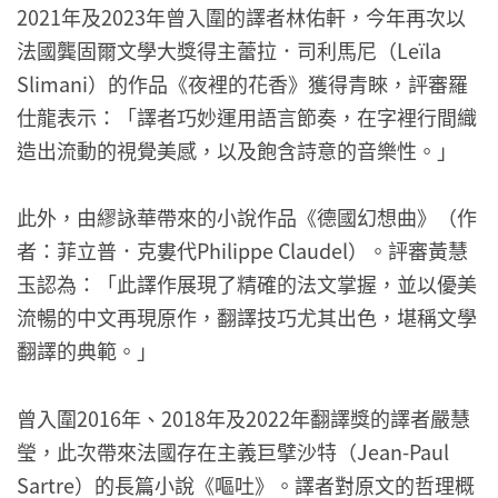
2021年及2023年曾入圍的譯者林佑軒，今年再次以
法國龔固爾文學大獎得主蕾拉．司利馬尼（Leïla
Slimani）的作品《夜裡的花香》獲得青睞，評審羅
仕龍表示：「譯者巧妙運用語言節奏，在字裡行間織
造出流動的視覺美感，以及飽含詩意的音樂性。」
此外，由繆詠華帶來的小說作品《德國幻想曲》（作
者：菲立普．克婁代Philippe Claudel）。評審黃慧
玉認為：「此譯作展現了精確的法文掌握，並以優美
流暢的中文再現原作，翻譯技巧尤其出色，堪稱文學
翻譯的典範。」
曾入圍2016年、2018年及2022年翻譯獎的譯者嚴慧
瑩，此次帶來法國存在主義巨擘沙特（Jean-Paul
Sartre）的長篇小說《嘔吐》。譯者對原文的哲理概