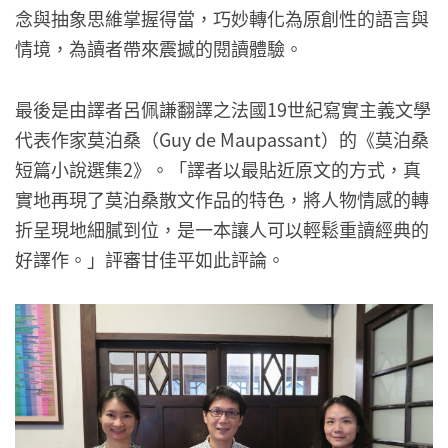
念與抽象思維掌握得當，巧妙轉化為原創性的語言與
情境，為讀者帶來震撼的閱讀體驗。
最後是由譯者呂佩謙翻譯之法國19世紀寫實主義文學
代表作家莫泊桑（Guy de Maupassant）的《莫泊桑
短篇小說選集2》。「譯者以最貼近原文的方式，真
實地再現了莫泊桑散文作品的特色，將人物情感的轉
折呈現地細膩到位，是一本讓人可以輕鬆重讀經典的
好譯作。」評審甘佳平如此評論。