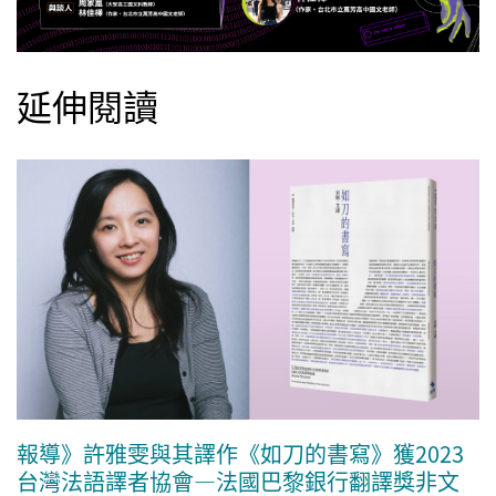
延伸閱讀
報導》許雅雯與其譯作《如刀的書寫》獲2023
台灣法語譯者協會—法國巴黎銀行翻譯獎非文