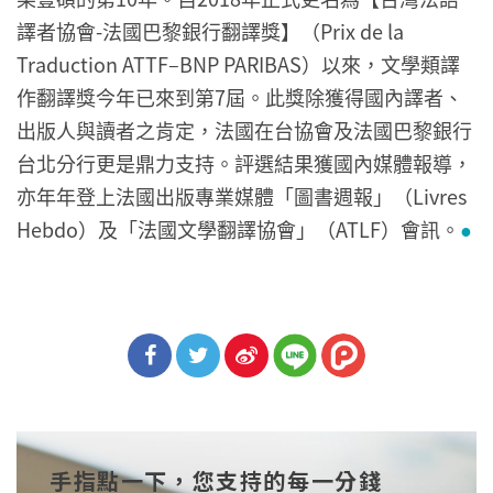
譯者協會-法國巴黎銀行翻譯獎】（Prix de la
Traduction ATTF–BNP PARIBAS）以來，文學類譯
作翻譯獎今年已來到第7屆。此獎除獲得國內譯者、
出版人與讀者之肯定，法國在台協會及法國巴黎銀行
台北分行更是鼎力支持。評選結果獲國內媒體報導，
亦年年登上法國出版專業媒體「圖書週報」（Livres
Hebdo）及「法國文學翻譯協會」（ATLF）會訊。
●
分享
分享
分享
到Fa
到T
到微
手指點一下，您支持的每一分錢
cebo
witt
博