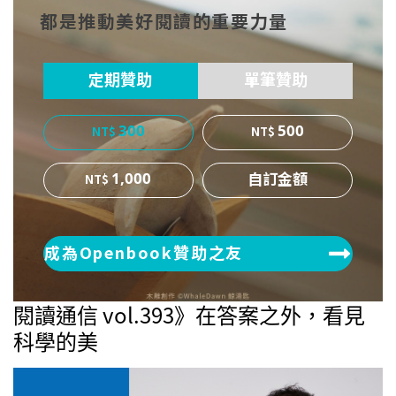
都是推動美好閱讀的重要力量
ok
er
定期贊助
單筆贊助
300
500
1,000
成為Openbook贊助之友
閱讀通信 vol.393》在答案之外，看見
科學的美