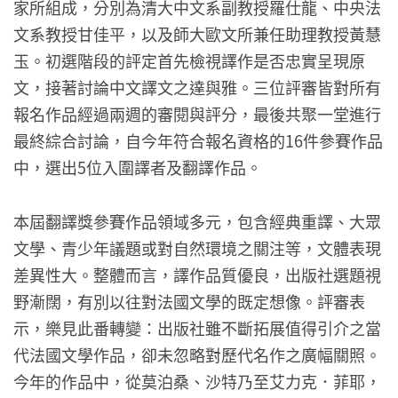
家所組成，分別為清大中文系副教授羅仕龍、中央法
文系教授甘佳平，以及師大歐文所兼任助理教授黃慧
玉。初選階段的評定首先檢視譯作是否忠實呈現原
文，接著討論中文譯文之達與雅。三位評審皆對所有
報名作品經過兩週的審閱與評分，最後共聚一堂進行
最終綜合討論，自今年符合報名資格的16件參賽作品
中，選出5位入圍譯者及翻譯作品。
本屆翻譯獎參賽作品領域多元，包含經典重譯、大眾
文學、青少年議題或對自然環境之關注等，文體表現
差異性大。整體而言，譯作品質優良，出版社選題視
野漸闊，有別以往對法國文學的既定想像。評審表
示，樂見此番轉變：出版社雖不斷拓展值得引介之當
代法國文學作品，卻未忽略對歷代名作之廣幅關照。
今年的作品中，從莫泊桑、沙特乃至艾力克．菲耶，