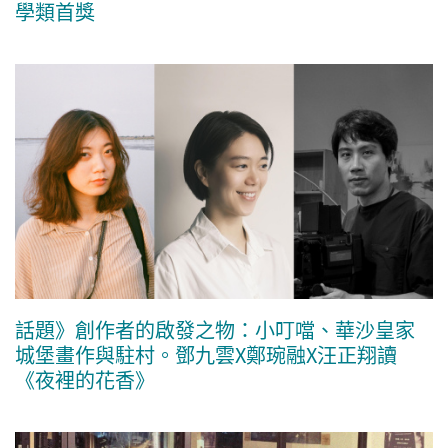
學類首獎
話題》創作者的啟發之物：小叮噹、華沙皇家
城堡畫作與駐村。鄧九雲X鄭琬融X汪正翔讀
《夜裡的花香》