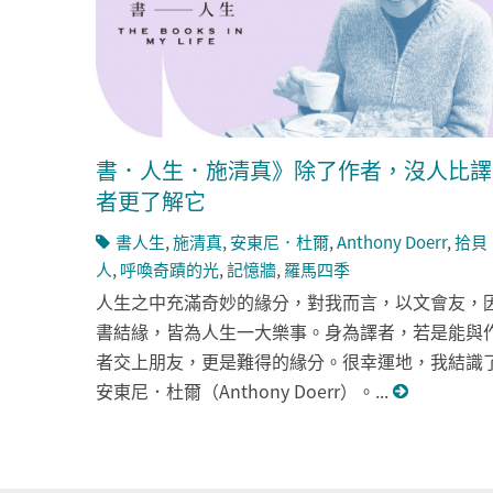
書．人生．施清真》除了作者，沒人比譯
者更了解它
書人生
,
施清真
,
安東尼．杜爾
,
Anthony Doerr
,
拾貝
人
,
呼喚奇蹟的光
,
記憶牆
,
羅馬四季
人生之中充滿奇妙的緣分，對我而言，以文會友，
書結緣，皆為人生一大樂事。身為譯者，若是能與
者交上朋友，更是難得的緣分。很幸運地，我結識
安東尼．杜爾（Anthony Doerr）。...