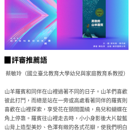
▉評審推薦語
蔡敏玲（國立臺北教育大學幼兒與家庭教育系教授）
山羊羅賓和同伴在山裡過著不同的日子。山羊們喜歡
彼此打鬥，而總是站在一旁或高處看著同伴的羅賓則
喜歡在山裡探索，享受花在頸間圍繞，鳥兒和蝴蝶在
角上停靠。羅賓往山裡走去時，小小身影後大片靛藍
山背上造型美妙、色澤有緻的各式花瓣，使我們明白