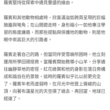
羅賓堅持從探索中遇見豐盛的緣由。
羅賓和其他動物相處時，欣喜滿溢如跨頁呈現的巨幅
臉龐與彎角；在山間遊走時，身形縮小一如他專注學
習的態度謙遜，而那些提點與保護他的動物，則是他
眼中崇高巨大的引路者。
羅賓走著自己的路，但當同伴受雪崩所困時，他立刻
運用所學回頭搭救。當羅賓開始教導小山羊，分享通
往幽靜草地的密徑，紅花綠葉和他的身影在落日旁構
成和諧自在的景致，這時的羅賓似乎比以前更完全
了。羅賓年老而虛弱時，在月光中他登上聳峻的山
頂，向著布滿星光的天空撲了過去，再回望，地球已
經遠了。