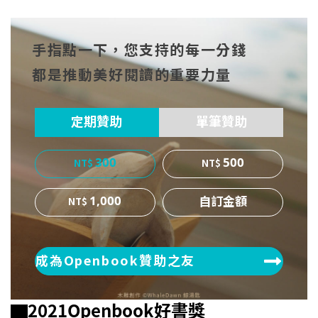
到Fa
到T
到微
手指點一下，您支持的每一分錢
cebo
witt
博
都是推動美好閱讀的重要力量
ok
er
定期贊助
單筆贊助
300
500
1,000
成為Openbook贊助之友
▇2021Openbook好書獎