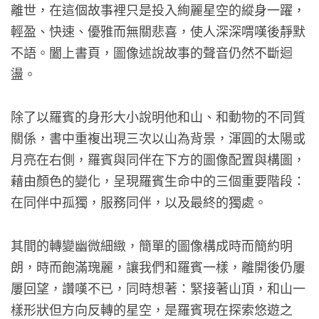
離世，在這個故事裡只是投入絢麗星空的縱身一躍，
輕盈、快速、優雅而無關悲喜，使人深深喟嘆後靜默
不語。闔上書頁，圖像述說故事的聲音仍然不斷迴
盪。
除了以羅賓的身形大小說明他和山、和動物的不同質
關係，書中重複出現三次以山為背景，渾圓的太陽或
月亮在右側，羅賓與同伴在下方的圖像配置與構圖，
藉由顏色的變化，呈現羅賓生命中的三個重要階段：
在同伴中孤獨，服務同伴，以及最終的獨處。
其間的轉變幽微細緻，簡單的圖像構成時而簡約明
朗，時而飽滿瑰麗，讓我們和羅賓一樣，離開後仍屢
屢回望，讚嘆不已，同時想著：緊接著山頂，和山一
樣形狀但方向反轉的星空，是羅賓現在探索悠遊之