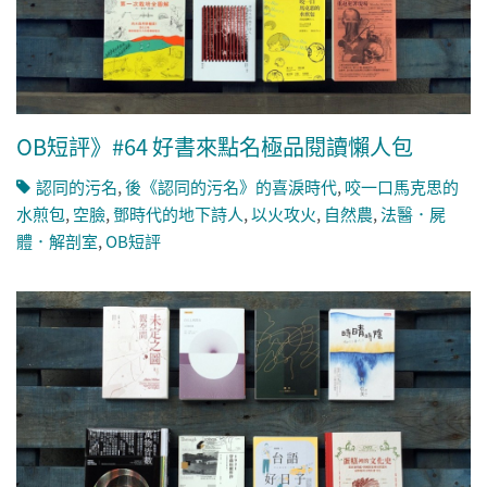
OB短評》#64 好書來點名極品閱讀懶人包
認同的污名
,
後《認同的污名》的喜淚時代
,
咬一口馬克思的
水煎包
,
空臉
,
鄧時代的地下詩人
,
以火攻火
,
自然農
,
法醫．屍
體．解剖室
,
OB短評