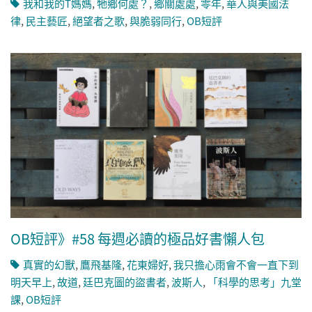
我和我的T媽媽
,
牠鄉何處？
,
鄉關處處
,
零年
,
華人與美國法
律
,
民主藝匠
,
絕望者之歌
,
與脆弱同行
,
OB短評
OB短評》#58 每週必讀的極品好書懶人包
真實的幻獸
,
鷹飛基隆
,
花東婦好
,
我只擔心雨會不會一直下到
明天早上
,
故道
,
廷巴克圖的盜書者
,
波斯人
,
「科學的思考」九堂
課
,
OB短評