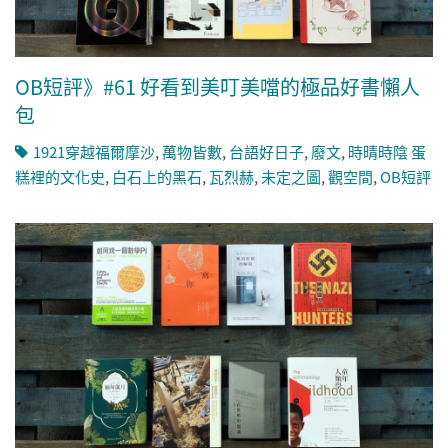
OB短評》#61 好看到美叮美噹的極品好書懶人
包
1921穿越福爾摩沙
,
萬物皆數
,
台語好日子
,
廢文
,
時晴時陰 蛋
糕裡的文化史
,
白石上的黑石
,
瓦烈赫
,
未定之圖
,
觀空間
,
OB短評