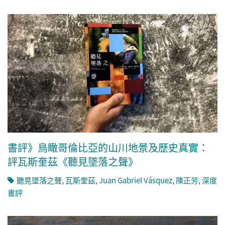
書評》鳥瞰哥倫比亞的山川地景及歷史真實：
評瓦斯奎茲《聽見墜落之聲》
聽見墜落之聲
,
瓦斯奎茲
,
Juan Gabriel Vásquez
,
陳正芳
,
深度
書評