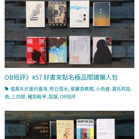
OB短評》#57 好書來點名極品閱讀懶人包
億萬年尺度的臺灣
,
昨日雨水
,
華麗島軼聞
,
小西巷
,
異托邦指
南
,
三四郎
,
種族戰爭
,
屈服
,
OB短評