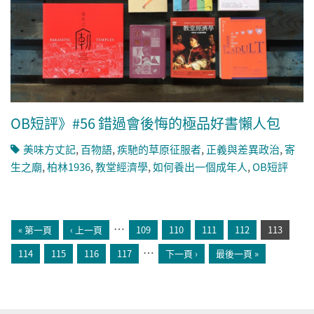
OB短評》#56 錯過會後悔的極品好書懶人包
美味方丈記
,
百物語
,
疾馳的草原征服者
,
正義與差異政治
,
寄
生之廟
,
柏林1936
,
教堂經濟學
,
如何養出一個成年人
,
OB短評
頁面
…
« 第一頁
‹ 上一頁
109
110
111
112
113
…
114
115
116
117
下一頁 ›
最後一頁 »