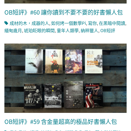
OB短評》#60 讓你讀到不要不要的好書懶人包
成材的木，成器的人
,
如何烤一個數學Pi
,
寫你
,
在黑暗中閱讀
,
緬甸歲月
,
琥珀眨眼的瞬間
,
童年人類學
,
納粹獵人
,
OB短評
OB短評》#59 含金量超高的極品好書懶人包