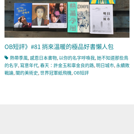
OB短評》#81 捎來溫暖的極品好書懶人包
熱帶季風
,
感恩日本書物
,
以你的名字呼喚我
,
她不知道那些鳥
的名字
,
寫意年代
,
春天：許金玉和辜金良的路
,
明日城市
,
永續敗
戰論
,
闇的美術史
,
世界冠軍紙飛機
,
OB短評