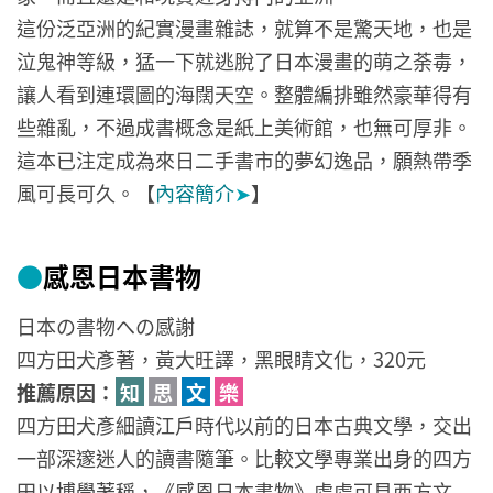
這份泛亞洲的紀實漫畫雜誌，就算不是驚天地，也是
泣鬼神等級，猛一下就逃脫了日本漫畫的萌之荼毒，
讓人看到連環圖的海闊天空。整體編排雖然豪華得有
些雜亂，不過成書概念是紙上美術館，也無可厚非。
這本已注定成為來日二手書市的夢幻逸品，願熱帶季
風可長可久。【
內容簡介
➤
】
●
感恩日本書物
日本の書物への感謝
四方田犬彥著，黃大旺譯，黑眼睛文化，320元
推薦原因：
知
思
文
樂
四方田犬彥細讀江戶時代以前的日本古典文學，交出
一部深邃迷人的讀書隨筆。比較文學專業出身的四方
田以博學著稱，《感恩日本書物》處處可見西方文