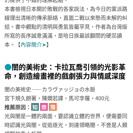
本書檢視日本關於敗戰的各家說法，為今日的黨派路
線理出清晰的傳承脈絡，直面二戰以來懸而未解的糾
結。書中觀點的清明與勇氣皆屬罕見，作者為台灣版
所寫的長序誠意滿滿，是哈日族最該翻閱的硬蕊讀
本。【
內容簡介
➤
】
●
闇的美術史：卡拉瓦喬引領的光影革
命，創造繪畫裡的戲劇張力與情感深度
闇の美術史――カラヴァッジョの水脈
宮下規久朗著，陳嫻若譯，馬可孛羅，400元
推薦原因：
知
樂
獨
光與闇是一體的兩面，要認識立體的世界，便需要同
時認識光與闇。從追逐光，到達領略闇，不啻是人類