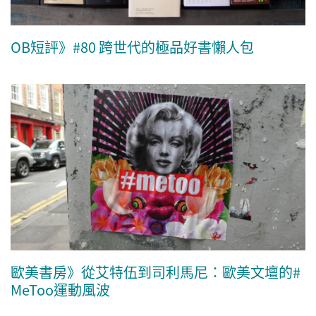
OB短評》#80 跨世代的極品好書懶人包
歐美書房》從艾特伍到司利馬尼：歐美文壇的#
MeToo運動風波