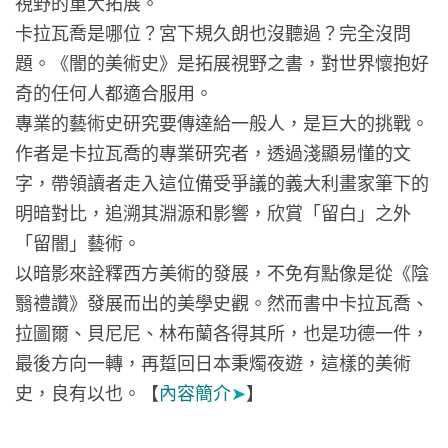
視野的重大拓展。
卡拉瓦喬是哪位？宮下規久朗也沒聽過？完全沒問
題。《闇的美術史》是拓展視野之書，對世界懷抱好
奇的任何人都適合服用。
專業的藝術史研究要傳達給一般人，是巨大的挑戰。
作者是卡拉瓦喬的專業研究者，透過淺顯易懂的文
字，帶領讀者走入這位備受爭議的義大利畫家筆下的
明暗對比，追溯其淵源和影響，欣賞「留白」之外
「留闇」藝術。
以暗影來詮釋西方美術的發展，不免有點像是從《陰
翳禮讚》發展而出的美學史觀。然而書中卡拉瓦喬、
拉圖爾、貝尼尼、林布蘭各得其所，也是功德一件，
最後方向一轉，再踅回日本秉燭夜遊，這樣的美術
史，良有以也。【
內容簡介
➤
】