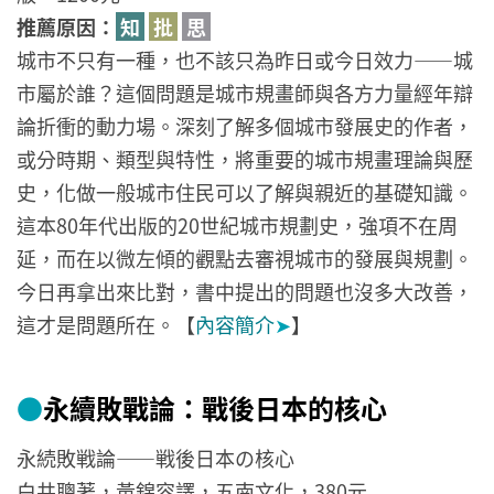
推薦原因：
知
批
思
城市不只有一種，也不該只為昨日或今日效力——城
市屬於誰？這個問題是城市規畫師與各方力量經年辯
論折衝的動力場。深刻了解多個城市發展史的作者，
或分時期、類型與特性，將重要的城市規畫理論與歷
史，化做一般城市住民可以了解與親近的基礎知識。
這本80年代出版的20世紀城市規劃史，強項不在周
延，而在以微左傾的觀點去審視城市的發展與規劃。
今日再拿出來比對，書中提出的問題也沒多大改善，
這才是問題所在。【
內容簡介
➤
】
●
永續敗戰論：戰後日本的核心
永続敗戦論――戦後日本の核心
白井聰著，黃錦容譯，五南文化，380元