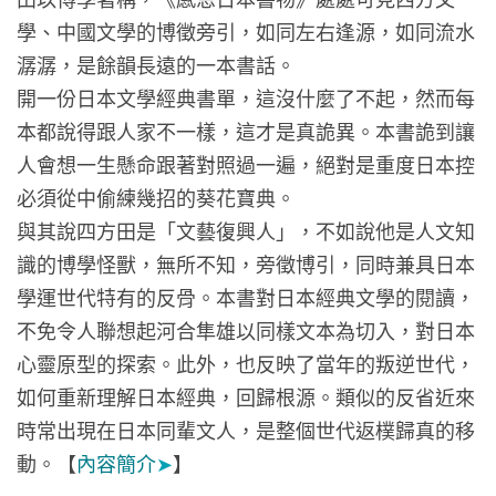
學、中國文學的博徵旁引，如同左右逢源，如同流水
潺潺，是餘韻長遠的一本書話。
開一份日本文學經典書單，這沒什麼了不起，然而每
本都說得跟人家不一樣，這才是真詭異。本書詭到讓
人會想一生懸命跟著對照過一遍，絕對是重度日本控
必須從中偷練幾招的葵花寶典。
與其說四方田是「文藝復興人」，不如說他是人文知
識的博學怪獸，無所不知，旁徵博引，同時兼具日本
學運世代特有的反骨。本書對日本經典文學的閱讀，
不免令人聯想起河合隼雄以同樣文本為切入，對日本
心靈原型的探索。此外，也反映了當年的叛逆世代，
如何重新理解日本經典，回歸根源。類似的反省近來
時常出現在日本同輩文人，是整個世代返樸歸真的移
動。【
內容簡介
➤
】