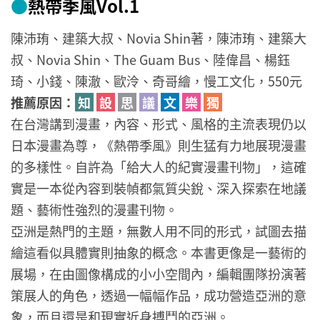
●
熱帶季風Vol.1
陳沛珛、建築大叔、Novia Shin著，陳沛珛、建築大
叔、Novia Shin、The Guam Bus、陸偉昌、楊鈺
琦、小錢、陳澈、歐泠、奇哥繪，慢工文化，550元
推薦原因：
知
設
思
議
文
樂
獨
在台灣講到漫畫，內容、形式、風格的主流表現仍以
日本漫畫為尊，《熱帶季風》則生猛有力地展現漫畫
的多樣性。自許為「給大人的紀實漫畫刊物」，這確
實是一本從內容到裝幀都氣質尖銳、深入探索在地議
題、藝術性強烈的漫畫刊物。
亞洲是熱門的主題，無數人用不同的形式，試圖去描
繪這看似具體實則抽象的概念。本書更像是一藝術的
展場，在由圖像構成的小小空間內，編輯團隊扮演著
策展人的角色，透過一幅幅作品，成功營造亞洲的意
象，而且還是和現實近身搏鬥的亞洲。