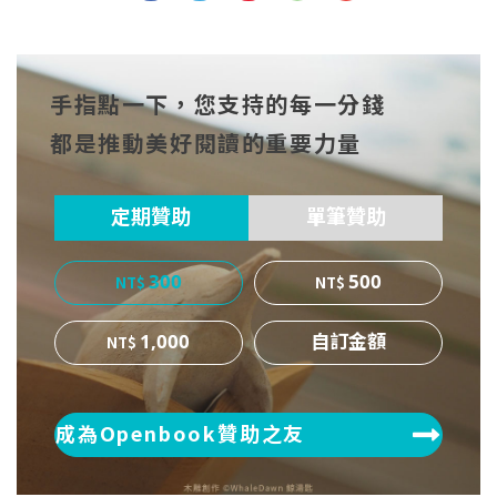
分享
分享
分享
到Fa
到T
到微
手指點一下，您支持的每一分錢
cebo
witt
博
都是推動美好閱讀的重要力量
ok
er
定期贊助
單筆贊助
300
500
1,000
成為Openbook贊助之友