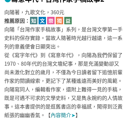
向陽著，九歌文化，360元
推薦原因：
知
文
樂
獨
益
向陽「台灣作家手稿故事」系列，是台灣文學第一手
史料的保存實錄。當故人隨著時光越行越遠，這一系
列的意義便會日顯突出。
從《寫字年代》到《寫意年代》，向陽為我們保留了
1970、80年代的台灣文壇紀事，那是充滿變動卻又
尚未激化對立的歲月，不僅為今日讀者留下追憶前輩
作家的閱讀線索，更記下了某種遙遠而美好的風範。
向陽寫同人，編輯看作家，還附上難得一見的手稿，
既是可遇不可求的文學史料，又是雋永婉約的人情故
事。這本書提供的是逛舊書店的幸福感，聞得到泛黃
紙張的幽幽香氣。【
內容簡介
➤
】