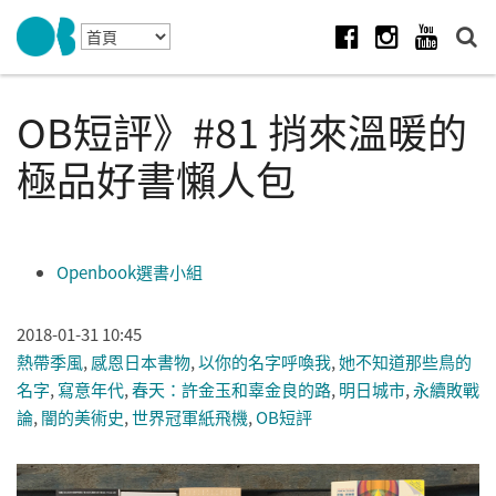
Skip to navigation
移至主內容
Facebook
Instagram
Youtube
OB短評》#81 捎來溫暖的
極品好書懶人包
Openbook選書小組
2018-01-31 10:45
熱帶季風
,
感恩日本書物
,
以你的名字呼喚我
,
她不知道那些鳥的
名字
,
寫意年代
,
春天：許金玉和辜金良的路
,
明日城市
,
永續敗戰
論
,
闇的美術史
,
世界冠軍紙飛機
,
OB短評