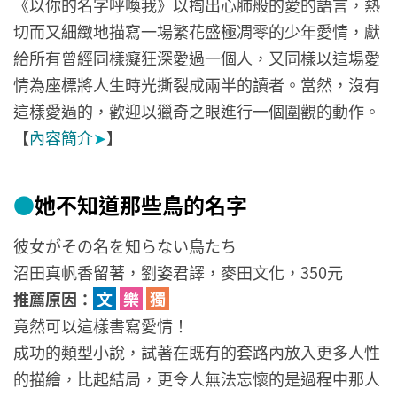
《以你的名字呼喚我》以掏出心肺般的愛的語言，熱
切而又細緻地描寫一場繁花盛極凋零的少年愛情，獻
給所有曾經同樣癡狂深愛過一個人，又同樣以這場愛
情為座標將人生時光撕裂成兩半的讀者。當然，沒有
這樣愛過的，歡迎以獵奇之眼進行一個圍觀的動作。
【
內容簡介
➤
】
●
她不知道那些鳥的名字
彼女がその名を知らない鳥たち
沼田真帆香留著，劉姿君譯，麥田文化，350元
推薦原因：
文
樂
獨
竟然可以這樣書寫愛情！
成功的類型小說，試著在既有的套路內放入更多人性
的描繪，比起結局，更令人無法忘懷的是過程中那人