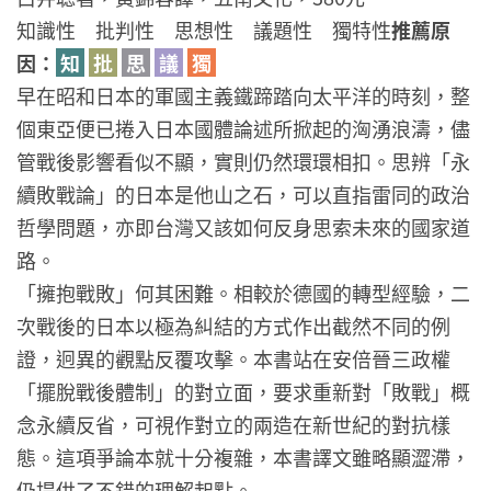
知識性 批判性 思想性 議題性 獨特性
推薦原
因：
知
批
思
議
獨
早在昭和日本的軍國主義鐵蹄踏向太平洋的時刻，整
個東亞便已捲入日本國體論述所掀起的洶湧浪濤，儘
管戰後影響看似不顯，實則仍然環環相扣。思辨「永
續敗戰論」的日本是他山之石，可以直指雷同的政治
哲學問題，亦即台灣又該如何反身思索未來的國家道
路。
「擁抱戰敗」何其困難。相較於德國的轉型經驗，二
次戰後的日本以極為糾結的方式作出截然不同的例
證，迥異的觀點反覆攻擊。本書站在安倍晉三政權
「擺脫戰後體制」的對立面，要求重新對「敗戰」概
念永續反省，可視作對立的兩造在新世紀的對抗樣
態。這項爭論本就十分複雜，本書譯文雖略顯澀滯，
仍提供了不錯的理解起點。