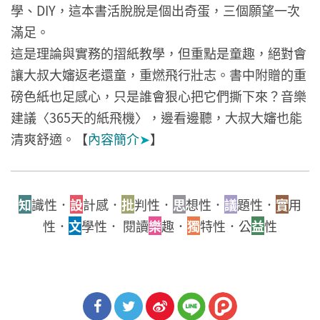
學、DIY，這本書活脫脫是個出奇蛋，三個願望一次
滿足。
這是理論與實務的摺紙教學，但重點是童趣，絕對會
讓大叔大嬸返老還童，重燃飛行壯志。書中附贈的重
磅色紙也足感心，只是誰會狠心把它們撕下來？音樂
建議〈365天的紙飛機〉，邊看邊聽，大叔大嬸也能
清爽舒適。【
內容簡介
➤
】
知
識性．
設
計感．
批
判性．
思
想性．
議
題性．
實
用
性．
文
學性． 閱讀
樂
趣．
獨
特性．公
益
性