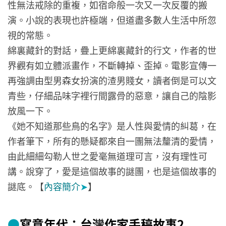
性無法戒除的重複，如宿命般一次又一次反覆的搬
演。小說的表現也許極端，但道盡多數人生活中所忽
視的常態。
綿裏藏針的對話，疊上更綿裏藏針的行文，作者的世
界觀有如立體派畫作，不斷轉掉、歪掉。電影宣傳一
再強調由型男森女扮演的渣男賤女，讀者倒是可以文
青些，仔細品味字裡行間露骨的惡意，讓自己的陰影
放風一下。
《她不知道那些鳥的名字》是人性與愛情的糾葛，在
作者筆下，所有的懸疑都來自一團無法釐清的愛情，
由此細細勾勒人世之愛毫無道理可言，沒有理性可
講。說穿了，愛是這個故事的謎團，也是這個故事的
謎底。【
內容簡介
➤
】
●
寫意年代：台灣作家手稿故事2