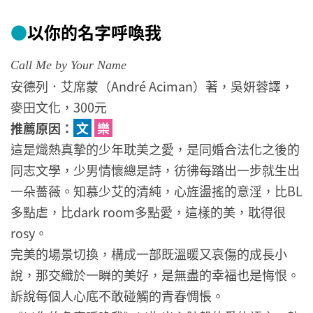
●
以你的名字呼喚我
Call Me by Your Name
安德列．艾席蒙（André Aciman）著，吳妍蓉譯，
麥田文化，300元
推薦原因：
文
樂
這是熾熱真摯的少年耽美之愛，是同婚合法化之後的
同志文學，少男情懷總是詩，彷彿每踏出一步就生出
一朵薔薇。知慕少艾的清純，心旌盪搖的意淫，比BL
多點虐，比dark room多點愛，這樣的美，耽得很
rosy。
完美的場景切換，構成一部既溫暖又哀傷的成長小
說，那交織於一瞬的美好，是無盡的幸福也是悔恨。
訴說每個人心底不敢碰觸的青春惆悵。