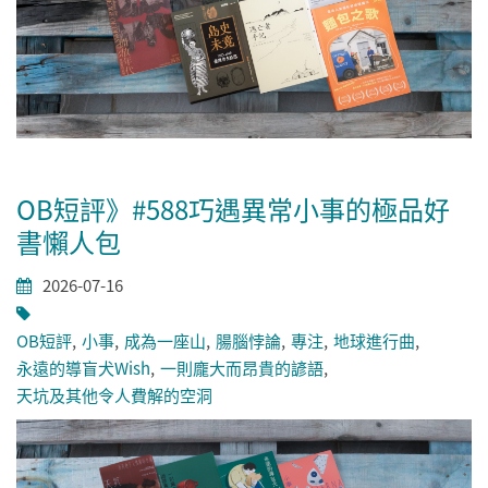
OB短評》#588巧遇異常小事的極品好
書懶人包
2026-07-16
OB短評
小事
成為一座山
腸腦悖論
專注
地球進行曲
永遠的導盲犬Wish
一則龐大而昂貴的諺語
天坑及其他令人費解的空洞