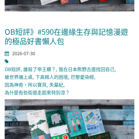
OB短評》#590在邊緣生存與記憶漫遊
的極品好書懶人包
2026-07-30
OB短評
誰殺了帝王蝶？
我在日本熊野古道找回自己
被世界端上桌
下高棉人的困境
巴黎愛染經
因為神奇，所以寶貝
失墓紀
為什麼有些街道走起來特別涼？