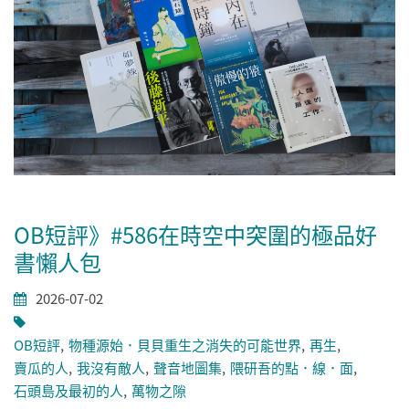
OB短評》#586在時空中突圍的極品好
書懶人包
2026-07-02
OB短評
物種源始．貝貝重生之消失的可能世界
再生
賣瓜的人
我沒有敵人
聲音地圖集
隈研吾的點．線．面
石頭島及最初的人
萬物之隙