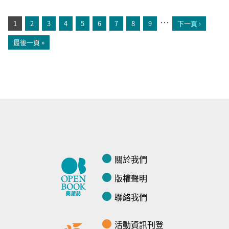
…
1
2
3
4
5
6
7
8
9
下一頁 ›
頁面
最後一頁 »
關於我們
版權聲明
聯絡我們
活動資訊刊登