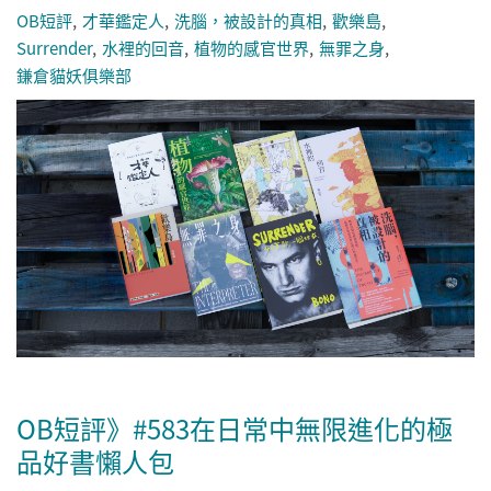
OB短評
才華鑑定人
洗腦，被設計的真相
歡樂島
Surrender
水裡的回音
植物的感官世界
無罪之身
鎌倉貓妖俱樂部
OB短評》#583在日常中無限進化的極
品好書懶人包