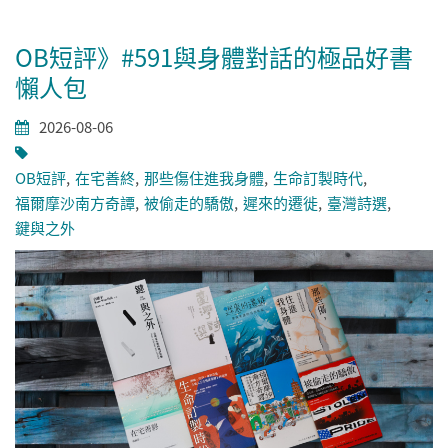
OB短評》#591與身體對話的極品好書
懶人包
2026-08-06
OB短評
在宅善終
那些傷住進我身體
生命訂製時代
福爾摩沙南方奇譚
被偷走的驕傲
遲來的遷徙
臺灣詩選
鍵與之外