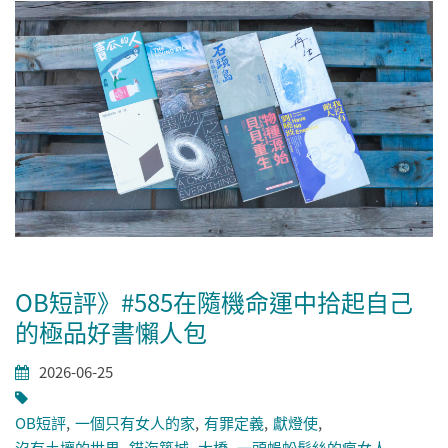
OB短評》#585在隨機命運中拾起自己
的極品好書懶人包
2026-06-25
OB短評
一個只有女人的家
有罪定義
獻燈使
沒有土壤的世界
錨海築城
大橋
一頭蜈蚣髮絲的瘋女人