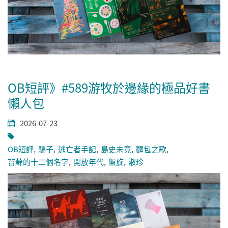
OB短評》#589游牧於邊緣的極品好書
懶人包
2026-07-23
OB短評
騙子
逃亡者手記
島史未竟
麵包之歌
苔蘚的十二個名字
開放年代
盤旋
淑珍