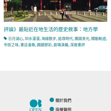
評論》最貼近在地生活的歷史敘事：地方學
日月湖心
,
圳水漫漫
,
海線散步
,
追尋時代
,
團圓食光
,
驛動軌迹
,
市街之味
,
書店滄桑
,
踢躂膠彩
,
劇場演義
,
深度書評
關於我們
版權聲明