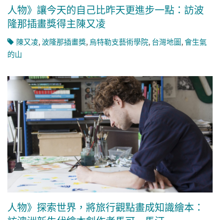
人物》讓今天的自己比昨天更進步一點：訪波
隆那插畫獎得主陳又凌
陳又凌
,
波隆那插畫獎
,
烏特勒支藝術學院
,
台灣地圖
,
會生氣
的山
人物》探索世界，將旅行觀點畫成知識繪本：