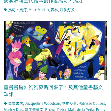
訪澳洲新生代繪本創作者馬可．馬汀
馬可．馬汀
,
Marc Martin
,
森林
,
好多好多
童書書房》狗狗麥斯回來了，及其他童書藝文
短訊
童書書房
,
Jacqueline Woodson
,
狗狗麥斯
,
Patrisse Cullors
,
Marley Dias
,
萌牛費迪南
,
Brown Peter
,
Matt de la Peña
,
Emily