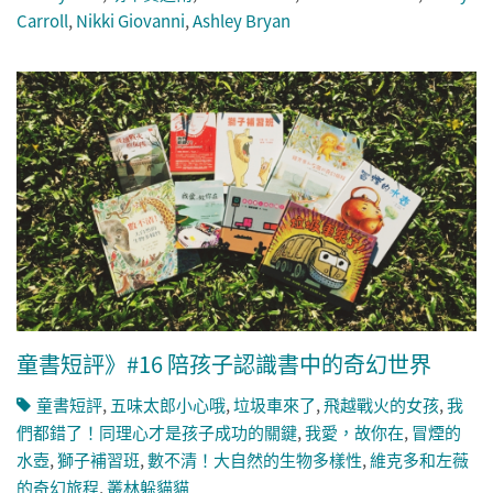
Carroll
,
Nikki Giovanni
,
Ashley Bryan
童書短評》#16 陪孩子認識書中的奇幻世界
童書短評
,
五味太郎小心哦
,
垃圾車來了
,
飛越戰火的女孩
,
我
們都錯了！同理心才是孩子成功的關鍵
,
我愛，故你在
,
冒煙的
水壺
,
獅子補習班
,
數不清！大自然的生物多樣性
,
維克多和左薇
的奇幻旅程
,
叢林躲貓貓