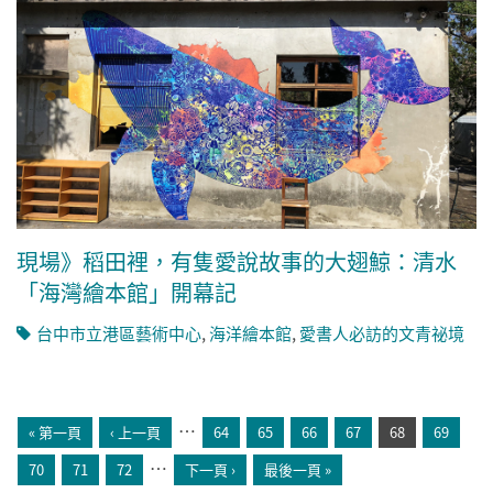
現場》稻田裡，有隻愛說故事的大翅鯨：清水
「海灣繪本館」開幕記
台中市立港區藝術中心
,
海洋繪本館
,
愛書人必訪的文青祕境
頁面
…
« 第一頁
‹ 上一頁
64
65
66
67
68
69
…
70
71
72
下一頁 ›
最後一頁 »