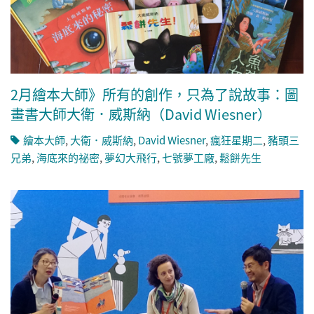
2月繪本大師》所有的創作，只為了說故事：圖
畫書大師大衛．威斯納（David Wiesner）
繪本大師
,
大衛．威斯納
,
David Wiesner
,
瘋狂星期二
,
豬頭三
兄弟
,
海底來的祕密
,
夢幻大飛行
,
七號夢工廠
,
鬆餅先生