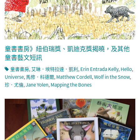
童書書房》紐伯瑞獎、凱迪克獎揭曉，及其他
童書藝文短訊
童書書房
,
艾琳．埃特拉達．凱利
,
Erin Entrada Kelly
,
Hello
,
Universe
,
馬修．科德爾
,
Matthew Cordell
,
Wolf in the Snow
,
珍．尤倫
,
Jane Yolen
,
Mapping the Bones