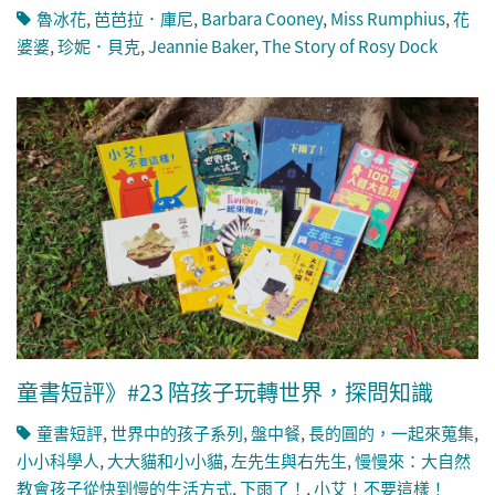
魯冰花
,
芭芭拉．庫尼
,
Barbara Cooney
,
Miss Rumphius
,
花
婆婆
,
珍妮．貝克
,
Jeannie Baker
,
The Story of Rosy Dock
童書短評》#23 陪孩子玩轉世界，探問知識
童書短評
,
世界中的孩子系列
,
盤中餐
,
長的圓的，一起來蒐集
,
小小科學人
,
大大貓和小小貓
,
左先生與右先生
,
慢慢來：大自然
教會孩子從快到慢的生活方式
,
下雨了！
,
小艾！不要這樣！