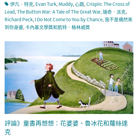
伊凡．特克
,
Evan Turk
,
Muddy
,
心跳
,
Crispin: The Cross of
Lead
,
The Button War: A Tale of The Great War
,
瑞奇．派克
,
Richard Peck
,
I Do Not Come to You by Chance
,
我不是偶然來
到你身邊
,
卡內基文學獎和凱特．格林威獎
評論》童書再想想：花婆婆、魯冰花和蘿絲達
克