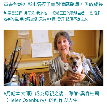
童書短評》#24 陪孩子面對情感擺盪，勇敢成長
童書短評
,
月牙兒
,
我來接！
,
傻瓜王國的聰明皇后
,
一隻很多
名字的貓
,
手指玩遊戲
,
天氣100問
,
雪獅
,
陰晴不定之家
6月繪本大師》成為母親之後：海倫･奧森柏莉
（Helen Oxenbury）的創作與人生