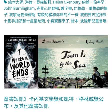
繪本大師
,
海倫．奧森柏莉
,
Helen Oxenbury
,
約翰．伯寧罕
,
John Burningham
,
穿背心的野鴨
,
數字書
,
昆格勒．萬格勒的帽
子
,
我家寵物是條龍
,
有錢的豬和你想的不一樣
,
我們要去捉狗熊
,
十隻手指頭和十隻腳趾頭
,
小寶寶要來了
,
繪本
,
波隆那兒童書展
童書短訊》卡內基文學獎和凱特．格林威獎公
布，及其他童書短訊