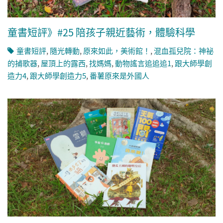
童書短評》#25 陪孩子親近藝術，體驗科學
童書短評
,
隨光轉動
,
原來如此，美術館！
,
混血孤兒院：神祕
的捕歌器
,
屋頂上的露西
,
找媽媽
,
動物謠言追追追1
,
跟大師學創
造力4
,
跟大師學創造力5
,
番薯原來是外國人