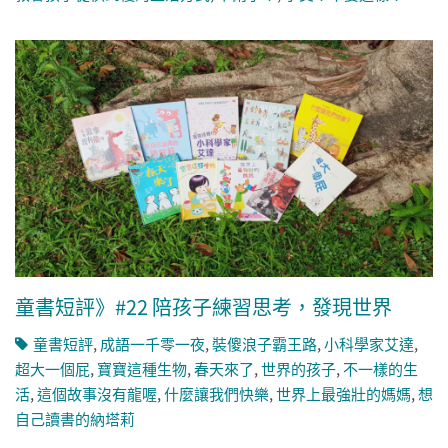
童書短評》#22 陪孩子練習思考，發現世界
童書短評
,
成語一千零一夜
,
裝傻浪子霸王路
,
小科學家艾達
,
超大一個屁
,
寶寶這種生物
,
春天來了
,
世界的孩子
,
不一樣的生
活
,
這個故事沒有龍喔
,
什麼讓我們快樂
,
世界上最強壯的媽媽
,
想
自己讀書的納塔莉