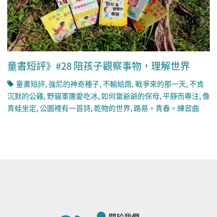
童書短評》#28 陪孩子觀察事物，理解世界
童書短評
,
強尼的神奇種子
,
不輸給雨
,
戰爭來的那一天
,
不肯
沉默的公雞
,
野貓軍團愛吃冰
,
如何當爺爺的保母
,
平靜而專注
,
像
青蛙坐定
,
公園裡有一首詩
,
乾物的世界
,
路易。青春。練習曲
關於我們