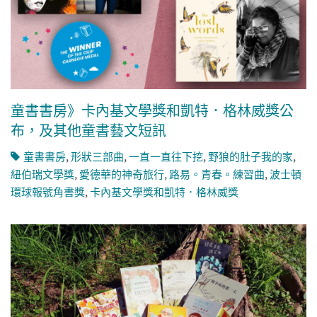
童書書房》卡內基文學獎和凱特．格林威獎公
布，及其他童書藝文短訊
童書書房
,
形狀三部曲
,
一直一直往下挖
,
野狼的肚子我的家
,
紐伯瑞文學獎
,
愛德華的神奇旅行
,
路易。青春。練習曲
,
波士頓
環球報號角書獎
,
卡內基文學獎和凱特．格林威獎