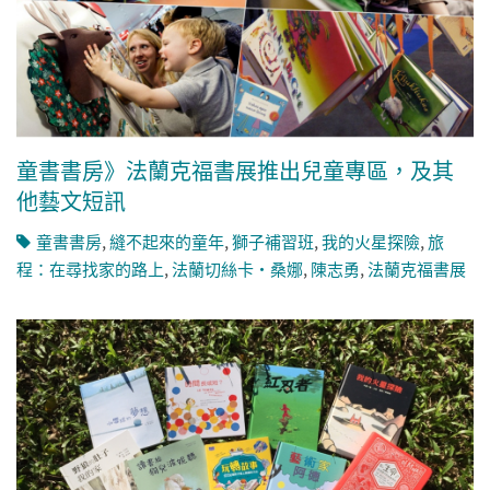
童書書房》法蘭克福書展推出兒童專區，及其
他藝文短訊
童書書房
,
縫不起來的童年
,
獅子補習班
,
我的火星探險
,
旅
程：在尋找家的路上
,
法蘭切絲卡‧桑娜
,
陳志勇
,
法蘭克福書展