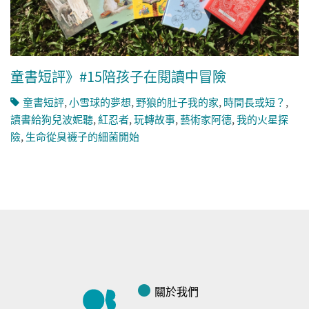
童書短評》#15陪孩子在閱讀中冒險
童書短評
,
小雪球的夢想
,
野狼的肚子我的家
,
時間長或短？
,
讀書給狗兒波妮聽
,
紅忍者
,
玩轉故事
,
藝術家阿德
,
我的火星探
險
,
生命從臭襪子的細菌開始
關於我們