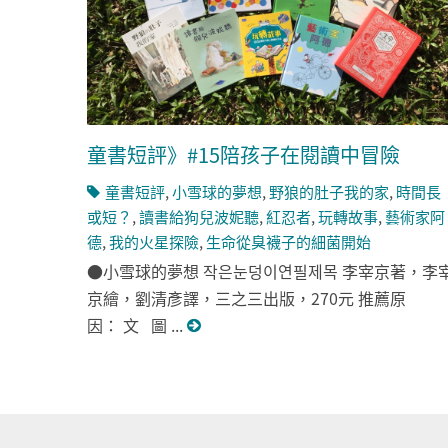
童書短評》#15陪孩子在閱讀中冒險
童書短評
,
小雪球的夢想
,
野狼的肚子我的家
,
時間長
或短？
,
讀書給狗兒波妮聽
,
紅忍者
,
玩轉故事
,
藝術家阿
德
,
我的火星探險
,
生命從臭襪子的細菌開始
●小雪球的夢想 작은눈덩이연필제목 李宰京著，李
京繪，劉清彥譯，三之三出版，270元 推薦原
因： 文 圖 ...