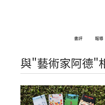
Skip to navigation
移至主內容
書評
報導
與"藝術家阿德"