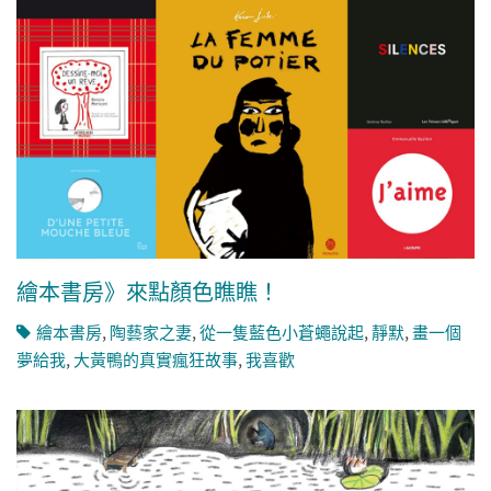
繪本書房》來點顏色瞧瞧！
繪本書房
,
陶藝家之妻
,
從一隻藍色小蒼蠅說起
,
靜默
,
畫一個
夢給我
,
大黃鴨的真實瘋狂故事
,
我喜歡