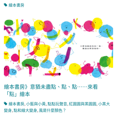
繪本書房
繪本書房》意猶未盡點、點、點⋯⋯來看
「點」繪本
繪本書房
,
小藍與小黃
,
點點玩聲音
,
紅圓圓與黑圓圓
,
小黑大
變身
,
點和線大變身
,
風是什麼顏色？