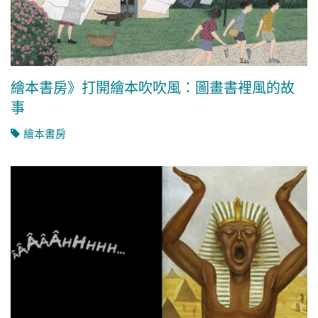
繪本書房》打開繪本吹吹風：圖畫書裡風的故
事
繪本書房