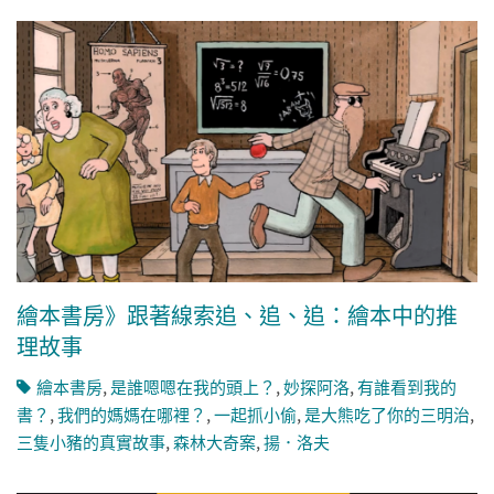
繪本書房》跟著線索追、追、追：繪本中的推
理故事
繪本書房
,
是誰嗯嗯在我的頭上？
,
妙探阿洛
,
有誰看到我的
書？
,
我們的媽媽在哪裡？
,
一起抓小偷
,
是大熊吃了你的三明治
,
三隻小豬的真實故事
,
森林大奇案
,
揚．洛夫