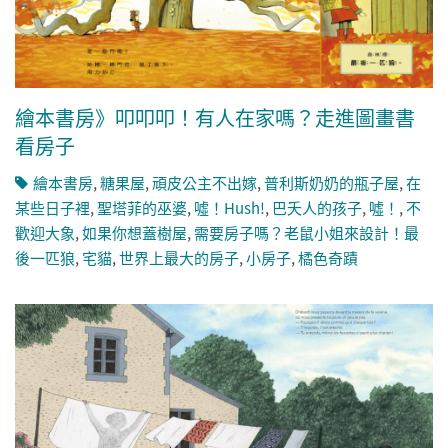
繪本書房》叩叩叩！有人在家嗎？走進圖畫書
看房子
繪本書房
,
糖果屋
,
頑皮公主不出嫁
,
普利斯奶奶的瓶子屋
,
在
某些日子裡
,
聖塔菲的巫婆
,
噓！Hush!
,
巴夭人的孩子
,
噓！
,
不
歡迎大象
,
如果你想蓋樹屋
,
需要房子嗎？老鼠小姐來設計！最
後一匹狼
,
宅貓
,
世界上最大的房子
,
小房子
,
橘色奇蹟