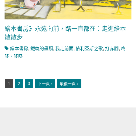
繪本書房》永遠向前，路一直都在：走進繪本
散散步
繪本書房
,
鐵軌的盡頭
,
我走前面
,
依利亞斯之歌
,
打赤腳
,
咚
咚、咚咚
頁面
1
2
3
下一頁 ›
最後一頁 »