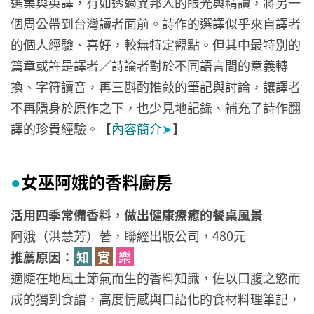
選集與英譯，有如透過異邦人的眼光與精讀，將另一
個周公帶到台灣讀者面前。詩作的選譯似乎來自譯者
的個人經驗、喜好，較無特定觀點。但其中最特別的
篇章或許是譯者／詩論者對於不同語言間的意義轉
換、字符讀音，再三斟酌推敲的筆記與討論，讓譯者
不再隱身於原作之下，也少見地記錄、補充了詩作翻
譯的珍貴經驗。【
內容簡介
➤
】
女巫阿娥的香料廚房
●
活用四季常備香料，做出健康療癒的餐桌風景
阿娥（洪慧芳）著，聯經出版公司，480元
推薦原因：
知
實
樂
適隨在地風土節氣而生的香料知識，佐以口腹之慾而
成的獨到食譜，高度情感與口語化的食材料理筆記，