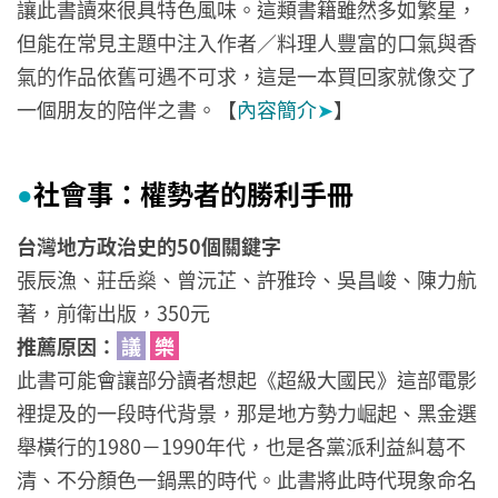
讓此書讀來很具特色風味。這類書籍雖然多如繁星，
但能在常見主題中注入作者／料理人豐富的口氣與香
氣的作品依舊可遇不可求，這是一本買回家就像交了
一個朋友的陪伴之書。【
內容簡介
➤
】
社會事：權勢者的勝利手冊
●
台灣地方政治史的50個關鍵字
張辰漁、莊岳燊、曾沅芷、許雅玲、吳昌峻、陳力航
著，前衛出版，350元
推薦原因：
議
樂
此書可能會讓部分讀者想起《超級大國民》這部電影
裡提及的一段時代背景，那是地方勢力崛起、黑金選
舉橫行的1980－1990年代，也是各黨派利益糾葛不
清、不分顏色一鍋黑的時代。此書將此時代現象命名