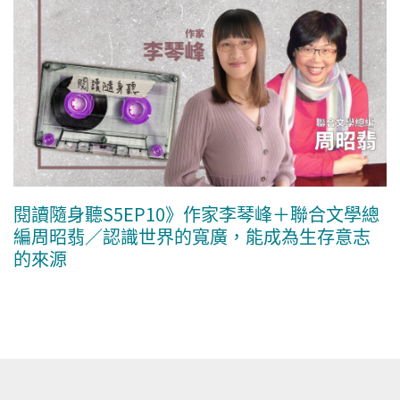
閱讀隨身聽S5EP10》作家李琴峰＋聯合文學總
編周昭翡／認識世界的寬廣，能成為生存意志
的來源