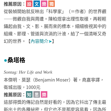
推薦原因：
設
文
樂
獨
從裝幀開始就反映出「科學家」（＝作者）的世界觀
——微觀自我與周遭。陳柏煜拿出理性取樣，再輕輕
鑷起由我、文、影、展而來的標本，細細檢視其中的
組織、節理、管道與流淌的汁液，給了一個清晰又奇
幻的世界。【
內容簡介
➤
】
桑塔格
●
Sontag: Her Life and Work
本傑明．莫瑟（Benjamin Moser）著，堯嘉寧譯，
衛城出版，1000元
推薦原因：
知
思
樂
這部得獎的傳記自然是好看的，因為它抖出了傳主最
新出土的各種祕密，但它也不是那麼容易看，因為所