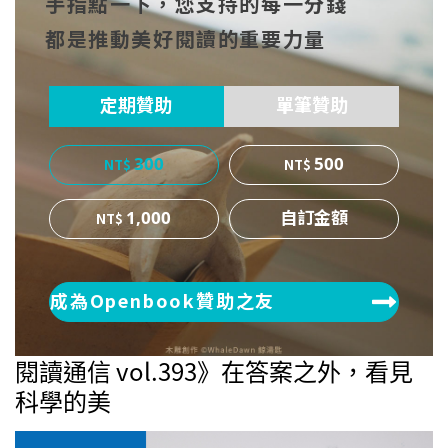
手指點一下，您支持的每一分錢
cebo
witt
博
都是推動美好閱讀的重要力量
ok
er
定期贊助
單筆贊助
300
500
1,000
成為Openbook贊助之友
閱讀通信 vol.393》在答案之外，看見
科學的美