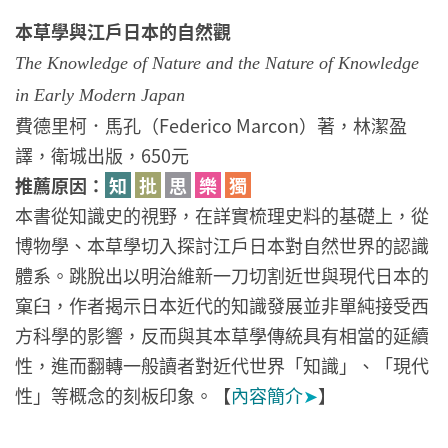
本草學與江戶日本的自然觀
The Knowledge of Nature and the Nature of Knowledge
in Early Modern Japan
費德里柯．馬孔（Federico Marcon）著，林潔盈
譯，衛城出版，650元
推薦原因：
知
批
思
樂
獨
本書從知識史的視野，在詳實梳理史料的基礎上，從
博物學、本草學切入探討江戶日本對自然世界的認識
體系。跳脫出以明治維新一刀切割近世與現代日本的
窠臼，作者揭示日本近代的知識發展並非單純接受西
方科學的影響，反而與其本草學傳統具有相當的延續
性，進而翻轉一般讀者對近代世界「知識」、「現代
性」等概念的刻板印象。【
內容簡介
➤
】