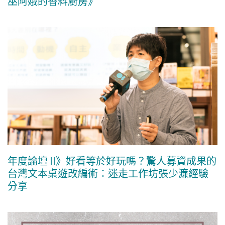
巫阿娥的香料廚房》
年度論壇 II》好看等於好玩嗎？驚人募資成果的
台灣文本桌遊改編術：迷走工作坊張少濂經驗
分享