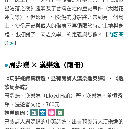
星灑落之夜》雖觸及了台灣在地的歷史事件（太陽花
運動等），但透過一個受傷的身體將之帶到另一個島
上，使得歷史與個人的傷痕不再侷限於特定土地與身
體，也打開了「同志文學」的定義與想像。【
內容簡
介
➤
】
周夢蝶 × 漢樂逸（兩冊）
●
《周夢蝶詩集精選，暨荷蘭詩人漢樂逸英譯》、《逸
讀周夢蝶》
周夢蝶、漢樂逸（Lloyd Haft）著，漢樂逸、董恒秀
譯，漫遊者文化，760元
推薦原因：
知
文
樂
益
已故詩人周夢蝶的中英詩選，出自荷蘭詩人漢樂逸的