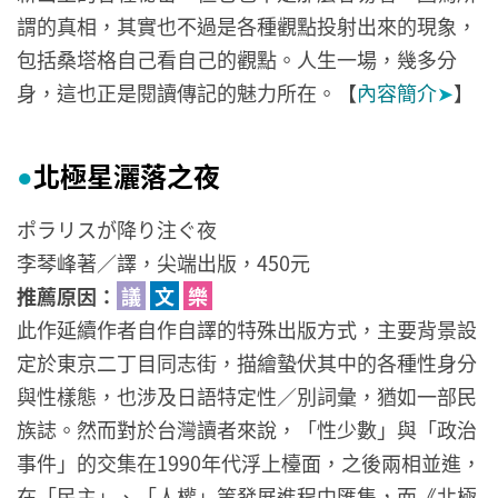
謂的真相，其實也不過是各種觀點投射出來的現象，
包括桑塔格自己看自己的觀點。人生一場，幾多分
身，這也正是閱讀傳記的魅力所在。【
內容簡介
➤
】
北極星灑落之夜
●
ポラリスが降り注ぐ夜
李琴峰著／譯，尖端出版，450元
推薦原因：
議
文
樂
此作延續作者自作自譯的特殊出版方式，主要背景設
定於東京二丁目同志街，描繪蟄伏其中的各種性身分
與性樣態，也涉及日語特定性／別詞彙，猶如一部民
族誌。然而對於台灣讀者來說，「性少數」與「政治
事件」的交集在1990年代浮上檯面，之後兩相並進，
在「民主」、「人權」等發展進程中匯集，而《北極