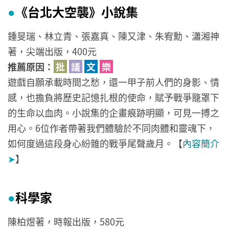
《台北大空襲》小說集
●
鍾旻瑞、林立青、張嘉真、陳又津、朱宥勳、瀟湘神
著，尖端出版，400元
推薦原因：
批
議
文
樂
遊戲自願承載時間之愁，還一甲子前人們的身影、情
感，也擔負將歷史記憶扎根的使命，賦予戰爭籠罩下
的生命以血肉。小說集的企畫痕跡明顯，可見一搏之
用心。6位作者帶著我們體驗於不同肉體和靈魂下，
如何度過這段身心紛雜的戰爭尾聲歲月。【
內容簡介
➤
】
科學家
●
陳柏煜著，時報出版，580元