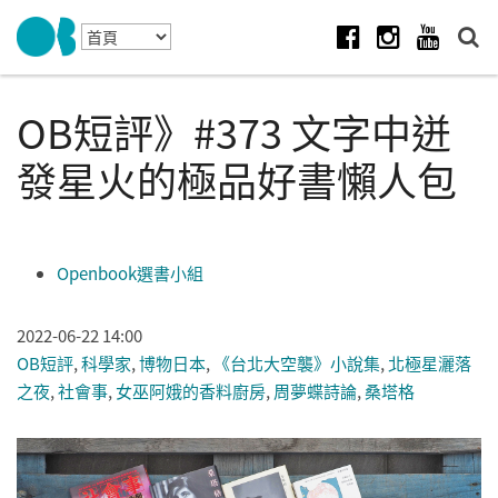
Skip to navigation
移至主內容
Facebook
Instagram
Youtube
OB短評》#373 文字中迸
發星火的極品好書懶人包
Openbook選書小組
2022-06-22 14:00
OB短評
,
科學家
,
博物日本
,
《台北大空襲》小說集
,
北極星灑落
之夜
,
社會事
,
女巫阿娥的香料廚房
,
周夢蝶詩論
,
桑塔格