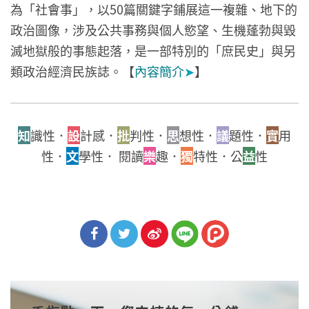
為「社會事」，以50篇關鍵字鋪展這一複雜、地下的
政治圖像，涉及公共事務與個人慾望、生機蓬勃與毀
滅地獄般的事態起落，是一部特別的「庶民史」與另
類政治經濟民族誌。【
內容簡介
➤
】
知
識性．
設
計感．
批
判性．
思
想性．
議
題性．
實
用
性．
文
學性． 閱讀
樂
趣．
獨
特性．公
益
性
分享
分享
分享
到Fa
到T
到微