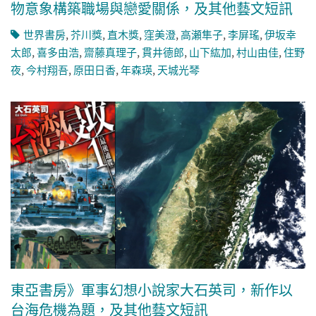
物意象構築職場與戀愛關係，及其他藝文短訊
世界書房
,
芥川獎
,
直木獎
,
窪美澄
,
高瀬隼子
,
李屏瑤
,
伊坂幸
太郎
,
喜多由浩
,
齋藤真理子
,
貫井德郎
,
山下紘加
,
村山由佳
,
住野
夜
,
今村翔吾
,
原田日香
,
年森瑛
,
天城光琴
東亞書房》軍事幻想小說家大石英司，新作以
台海危機為題，及其他藝文短訊