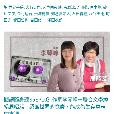
世界書房
,
大石英司
,
瀨戶內寂聽
,
南原詠
,
芥川獎
,
直木奬
,
砂
川文次
,
今村翔吾
,
米澤穗信
,
知念實希人
,
石田夏穗
,
垣谷美雨
,
町
田康
,
譽田哲也
,
吉田修一
,
淺田次郎
閱讀隨身聽S5EP10》作家李琴峰＋聯合文學總
編周昭翡／認識世界的寬廣，能成為生存意志
的來源