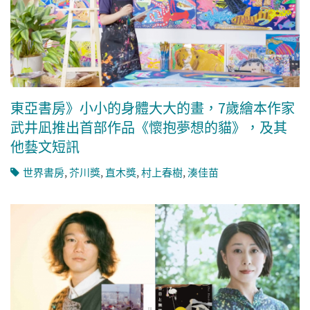
東亞書房》小小的身體大大的畫，7歲繪本作家
武井凪推出首部作品《懷抱夢想的貓》，及其
他藝文短訊
世界書房
,
芥川獎
,
直木獎
,
村上春樹
,
湊佳苗