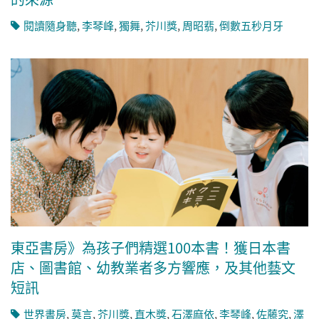
閱讀隨身聽
,
李琴峰
,
獨舞
,
芥川獎
,
周昭翡
,
倒數五秒月牙
東亞書房》為孩子們精選100本書！獲日本書
店、圖書館、幼教業者多方響應，及其他藝文
短訊
世界書房
,
莫言
,
芥川獎
,
直木獎
,
石澤麻依
,
李琴峰
,
佐藤究
,
澤