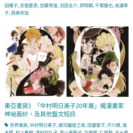
田瞳子
,
京極夏彥
,
加藤秀俊
,
羽田圭介
,
伊岡瞬
,
千葉雅也
,
高瀨隼
子
,
西條奈加
東亞書房》「中村明日美子20年展」揭漫畫家
神祕面紗，及其他藝文短訊
世界書房
,
中村明日美子
,
銀河鐵道之夜
,
田邊聖子
,
芥川獎
,
直
木獎
,
村上春樹
,
津村記久子
,
青山美智子
,
乃南朝
,
仁尾智
,
五十嵐