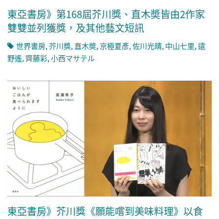
東亞書房》第168屆芥川獎、直木奬皆由2作家
雙雙並列獲獎，及其他藝文短訊
世界書房
,
芥川獎
,
直木奬
,
京極夏彥
,
佐川光晴
,
中山七里
,
遠
野遙
,
齊藤彩
,
小西マサテル
東亞書房》芥川獎《願能嚐到美味料理》以食