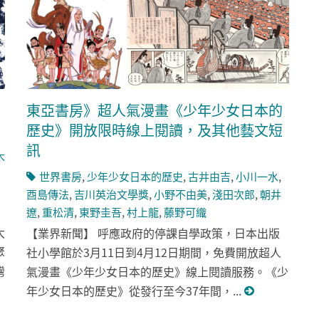
東亞書房》超人氣漫畫《少年少女日本的
歷史》開放限時線上閱讀，及其他藝文短
訊
木
世界書房
,
少年少女日本的歷史
,
古井由吉
,
小川一水
,
酉島傳法
,
吉川英治文學獎
,
小野不由美
,
淺田次郎
,
朝井
遼
,
重松清
,
東野圭吾
,
村上龍
,
藤野可織
大
【業界新聞】 呼應政府的停課自學政策，日本出版
聚
社小學館於3月11日到4月12日期間，免費開放超人
灣
氣漫畫《少年少女日本的歷史》線上閱讀服務。《少
年少女日本的歷史》從發行至今37年間，...