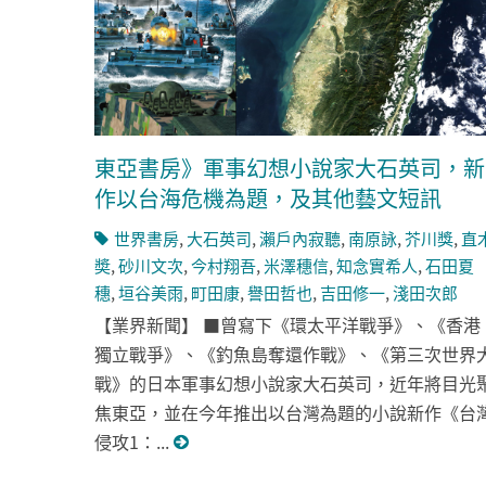
東亞書房》軍事幻想小說家大石英司，新
作以台海危機為題，及其他藝文短訊
世界書房
,
大石英司
,
瀨戶內寂聽
,
南原詠
,
芥川獎
,
直
奬
,
砂川文次
,
今村翔吾
,
米澤穗信
,
知念實希人
,
石田夏
穗
,
垣谷美雨
,
町田康
,
譽田哲也
,
吉田修一
,
淺田次郎
【業界新聞】 ■曾寫下《環太平洋戰爭》、《香港
獨立戰爭》、《釣魚島奪還作戰》、《第三次世界
戰》的日本軍事幻想小說家大石英司，近年將目光
焦東亞，並在今年推出以台灣為題的小說新作《台
侵攻1：...