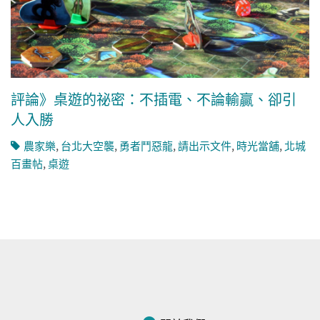
評論》桌遊的祕密：不插電、不論輸贏、卻引
人入勝
農家樂
,
台北大空襲
,
勇者鬥惡龍
,
請出示文件
,
時光當舖
,
北城
百畫帖
,
桌遊