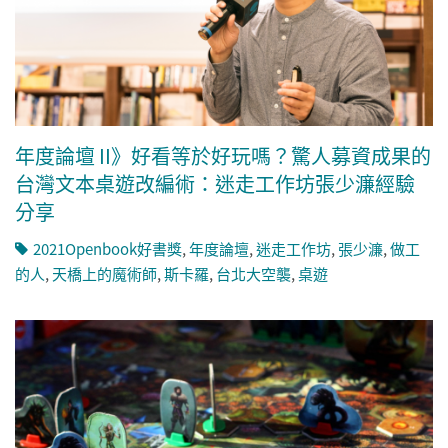
年度論壇 II》好看等於好玩嗎？驚人募資成果的
台灣文本桌遊改編術：迷走工作坊張少濂經驗
分享
2021Openbook好書獎
,
年度論壇
,
迷走工作坊
,
張少濂
,
做工
的人
,
天橋上的魔術師
,
斯卡羅
,
台北大空襲
,
桌遊