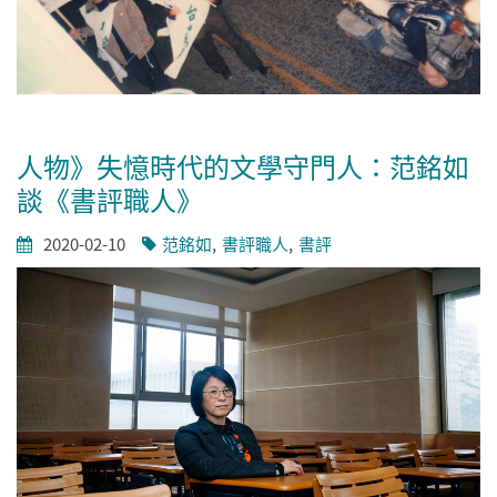
人物》失憶時代的文學守門人：范銘如
談《書評職人》
2020-02-10
范銘如
書評職人
書評