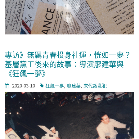
專訪》無羈青春投身社運，恍如一夢？
基層黨工後來的故事：導演廖建華與
《狂飆一夢》
2020-03-10
狂飆一夢
廖建華
末代叛亂犯