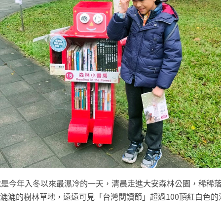
說是今年入冬以來最濕冷的一天，清晨走進大安森林公園，稀稀
漉漉的樹林草地，遠遠可見「台灣閱讀節」超過100頂紅白色的活動