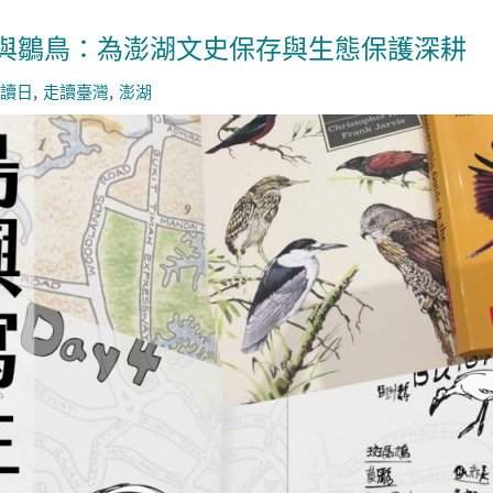
與鶵鳥：為澎湖文史保存與生態保護深耕
讀日
走讀臺灣
澎湖