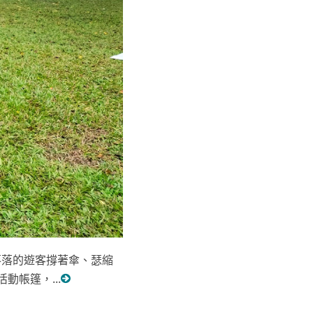
落落的遊客撐著傘、瑟縮
帳篷，...