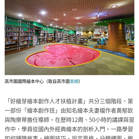
高市圖國際繪本中心（取自高市圖
官網
）
「好繪芽繪本創作人才扶植計畫」共分三個階段，第
一部份「繪本創作班」由知名繪本夫妻檔作者黃郁欽
與陶樂蒂擔任導師。在歷時12周、50小時的講課與習
作中，學員從國內外經典繪本的剖析入門，一路學習
如何鋪陳故事、繪圖技巧、設定風格、分鏡構圖、敘