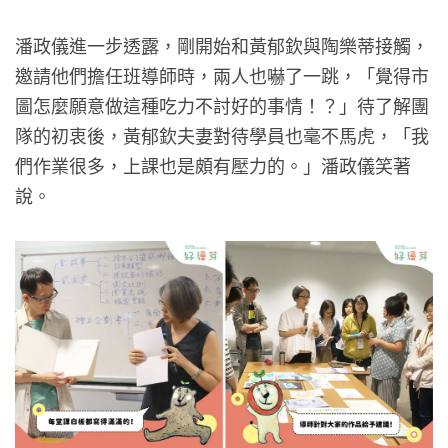
潘政儀進一步透露，剛開始和黃郁欽與陶樂蒂接觸，
邀請他們擔任班導師時，兩人也嚇了一跳，「覺得市
圖怎麼願意做這種吃力不討好的事情！？」待了解團
隊的初衷後，黃郁欽夫妻對待學員也毫不馬虎，「我
們作業很多，上課也是頗有壓力的。」潘政儀笑著
說。