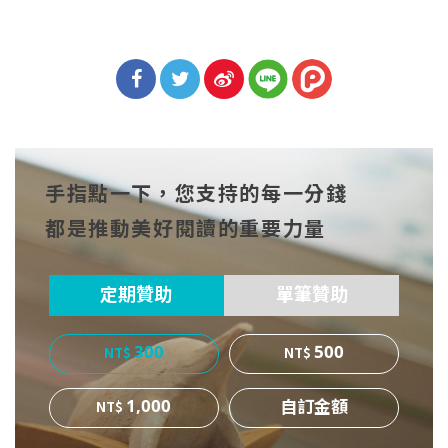
分享
分享
分享
到Fa
到T
到微
手指點一下，您支持的每一分錢
cebo
witt
博
都是推動美好閱讀的重要力量
ok
er
定期贊助
單筆贊助
300
500
1,000