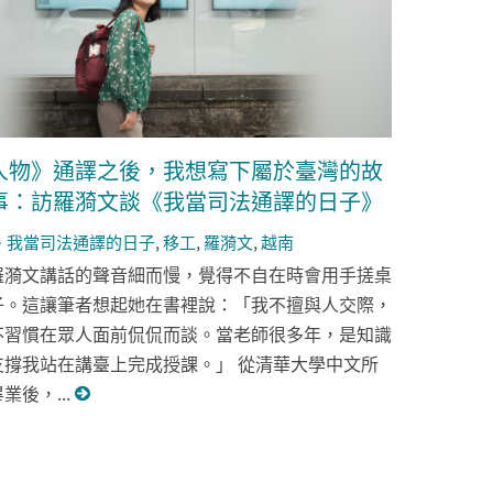
人物》通譯之後，我想寫下屬於臺灣的故
事：訪羅漪文談《我當司法通譯的日子》
我當司法通譯的日子
,
移工
,
羅漪文
,
越南
羅漪文講話的聲音細而慢，覺得不自在時會用手搓桌
子。這讓筆者想起她在書裡說：「我不擅與人交際，
不習慣在眾人面前侃侃而談。當老師很多年，是知識
支撐我站在講臺上完成授課。」 從清華大學中文所
業後，...