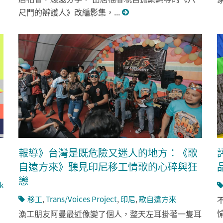
尺門的辯護人》改編影集，...
報導》台灣是既危險又迷人的地方：《歌
自遠方來》聽見印尼移工情歌的心碎與狂
戀
k
移工
,
Trans/Voices Project
,
印尼
,
歌自遠方來
漁工朋友阿曼最近像變了個人，整天左耳掛著一隻耳