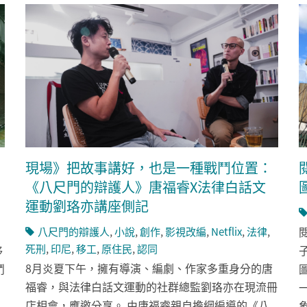
現場》把故事講好，也是一種戰鬥位置：
《八尺門的辯護人》唐福睿X法律白話文
運動劉珞亦講座側記
八尺門的辯護人
,
小說
,
創作
,
影視改編
,
Netflix
,
法律
,
死刑
,
印尼
,
移工
,
原住民
,
認同
移
8月炎夏下午，擁有導演、編劇、作家多重身分的唐
鬥
福睿，與法律白話文運動的社群總監劉珞亦在現流冊
店相會，應邀分享。 由唐福睿親自擔綱編導的《八
象