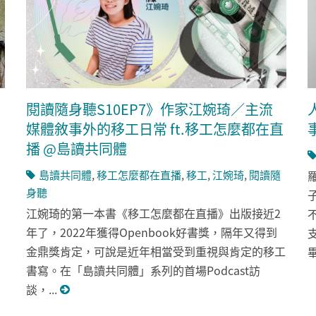
嘉
閱讀隨身聽S10EP7》作家江婉琦／主流
媒體敘事外的移工日常 ft.移工怎麼都在直
播 @島讀共同體
島讀共同體
,
移工怎麼都在直播
,
移工
,
江婉琦
,
閱讀隨
身聽
江婉琦的第一本書《移工怎麼都在直播》出版接近2
年了，2022年獲得Openbook好書獎，隔年又得到
金鼎獎肯定，可說是近年相當受到重視與肯定的移工
畢
書寫。在「島讀共同體」系列的首場Podcast訪
談，...