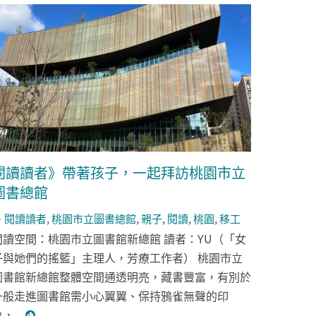
閱讀讀者》帶著孩子，一起拜訪桃園市立
圖書總館
閱讀讀者
,
桃園市立圖書總館
,
親子
,
閱讀
,
桃園
,
移工
閱讀空間：桃園市立圖書館新總館 讀者：YU（「女
子與她們的搖籃」主理人，芳療工作者） 桃園市立
圖書館新總館整體空間通透明亮，藏書豐富，有別於
一般走進圖書館需小心翼翼、保持鴉雀無聲的印
，...