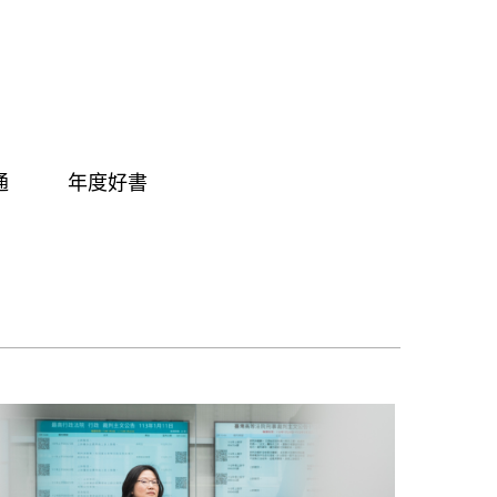
通
年度好書