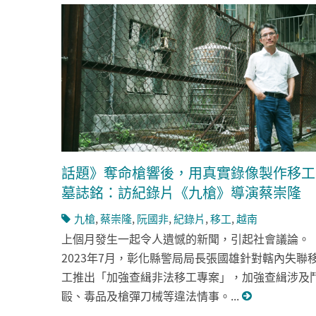
話題》奪命槍響後，用真實錄像製作移工
墓誌銘：訪紀錄片《九槍》導演蔡崇隆
九槍
,
蔡崇隆
,
阮國非
,
紀錄片
,
移工
,
越南
上個月發生一起令人遺憾的新聞，引起社會議論。
2023年7月，彰化縣警局局長張國雄針對轄內失聯
工推出「加強查緝非法移工專案」，加強查緝涉及
毆、毒品及槍彈刀械等違法情事。...