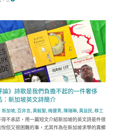
評論》詩歌是我們負擔不起的一件奢侈
品：新加坡英文詩簡介
新加坡
,
亞非言
,
黃毅聖
,
梅健青
,
陳瑞琳
,
黃益民
,
移工
不得不承認，用一篇短文介紹新加坡的英文詩是件很
愉悅但又很困難的事，尤其作為在新加坡求學的異鄉