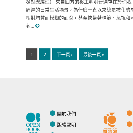
發副總經理） 來自四方的移工明明普遍存在於你我
周遭的日常生活場景，為什麼一直以來總是被化約
相對均質而模糊的面貌，甚至挾帶著標籤、蔑視和
名...
頁面
1
2
下一頁 ›
最後一頁 »
關於我們
版權聲明