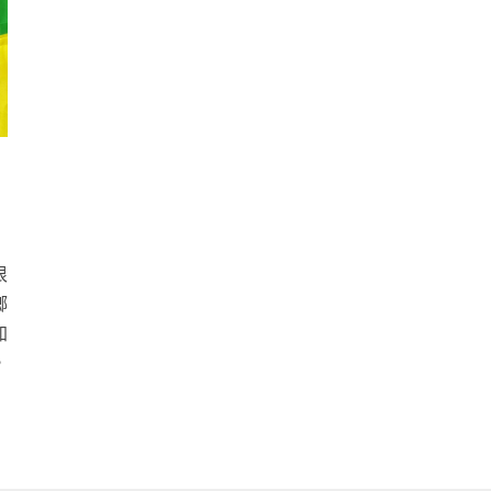
很
鄉
加
，